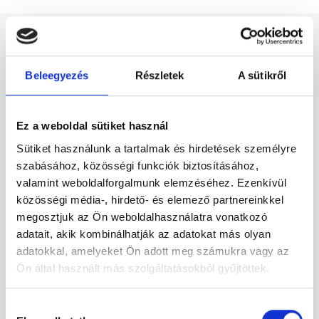
Beleegyezés
Részletek
A sütikről
Gyermekpszichiáter -
Gyermekpszichiátria
Ez a weboldal sütiket használ
Sütiket használunk a tartalmak és hirdetések személyre
szabásához, közösségi funkciók biztosításához,
Gyermekpszichiátria TERÜLETHEZ
valamint weboldalforgalmunk elemzéséhez. Ezenkívül
KAPCSOLÓDÓ SZAKTERÜLETEK
közösségi média-, hirdető- és elemező partnereinkkel
megosztjuk az Ön weboldalhasználatra vonatkozó
Szolgáltatások
adatait, akik kombinálhatják az adatokat más olyan
adatokkal, amelyeket Ön adott meg számukra vagy az
Ön által használt más szolgáltatásokból gyűjtöttek.
Budapesti és vidéki gyermekpszichiáter
orvosok
Cookie
Hozzájárulás