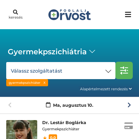
keresés
Gyermekpszichiátria
Válassz szolgáltatást
gyermekpszichiáter
Ma,
augusztus 10.
Dr. Lestár Boglárka
Gyermekpszichiáter
0.0