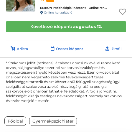
REIKON Pszichológiai Központ - Online rendelés
Online konzultáció
Következő időpont:
augusztus 12.
Árlista
Összes időpont
Profil
* Szakorvos jelölt (rezidens): általános orvosi oklevéllel rendelkező
orvos, aki jogszabályok szerinti szakorvosi szakképesítés
megszerzésére irányuló képzésben vesz részt. Ezen orvosok által
önállóan nem végezhető szakmai tevékenységért teljes
felelősséggel tartozik és azt közvetlenül felügyeli az egészségügyi
szolgáltató szakorvosa az első részvizsgáig, utána pedig a
szakorvosjelölt önállóan láthat el feladatokat. A foglaljorvost.hu
felelősségét kizárja esetleges névazonosságért bármely szakorvos
és szakorvosjelölt esetén.
Főoldal
Gyermekpszichiáter