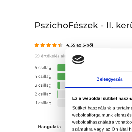
PszichoFészek - II. ke
4.55 az 5-ből
69 értékelés alapján
5 csillag
4 csillag
Beleegyezés
3 csillag
2 csillag
Ez a weboldal sütiket haszn
1 csillag
Sütiket használunk a tartal
weboldalforgalmunk elemzésé
weboldalhasználatra vonatko
Hangulata
számukra vagy az Ön által ha