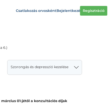
Csatlakozás orvosként
Bejelentkezés
Regisztráció
a 6.)
Szorongás és depresszió kezelése
árcius 01-jétől a konzultációs díjak