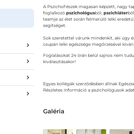
A PszichoFészek magasan képzett, nagy tapa
foglalkozó
pszichológus
ból,
pszichiáter
bő
teamje az élet során felmerülő lelki ered
segítséget.
Sok szeretettel várunk mindenkit, aki úgy é
csupán lelki egészsége megőrzésével kíván 
Foglalásokat 24 órán belül sajnos nem tudun
kiválasztásakor!
Egyes kollégák szerződésben állnak Egészsé
Részletes információ a pszichológusok adatl
Galéria