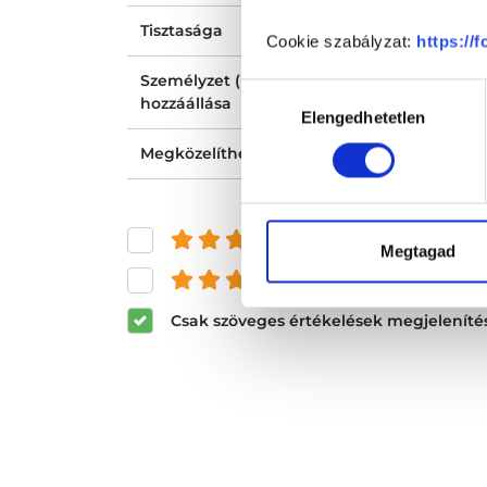
Tisztasága
Cookie szabályzat:
https://
Személyzet (recepció, nővér, asszisztens)
Hozzájárulás
hozzáállása
Elengedhetetlen
kiválasztása
Megközelíthetősége
és felette
Megtagad
és felette
Csak szöveges értékelések megjeleníté