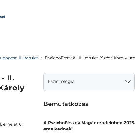
oz!
apest, II. kerület
PszichoFészek - II. kerület (Szász Károly utc
 II.
Pszichológia
Károly
Bemutatkozás
A PszichoFészek Magánrendelőben 2025. m
I. emelet 6.
emelkednek!