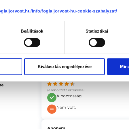
Nem volt ilyen.
4.78
foglaljorvost.hu/info/foglaljorvost-hu-cookie-szabalyzat/
4.46
Anonym
Beállítások
Statisztikai
(ellenőrzött értékelés)
4.61
Nem volt
Nem volt
Kiválasztás engedélyezése
Min
Anonym
se
(ellenőrzött értékelés)
A pontosság.
Nem volt.
Anonym