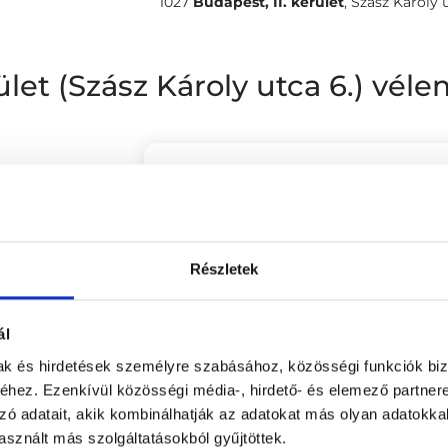
1027
Budapest, II. kerület
,
Szász Károly u.
rület (Szász Károly utca 6.) vé
Zsuzsa
(ellenőrzött értékelés)
54 %
Az egész épület, és a belső udvar na
kánikulában örvendetes módon) hű
42 %
Részletek
Második emeleten van a rendelő, plusz
3 %
Akinek nehéz lépcsőznie, ez gondot 
1 %
ál
0 %
mak és hirdetések személyre szabásához, közösségi funkciók biz
Anonym
hez. Ezenkívül közösségi média-, hirdető- és elemező partner
(ellenőrzött értékelés)
zó adatait, akik kombinálhatják az adatokat más olyan adatokka
4.33
Tetszett a helyszín, barátságos a re
sznált más szolgáltatásokból gyűjtöttek.