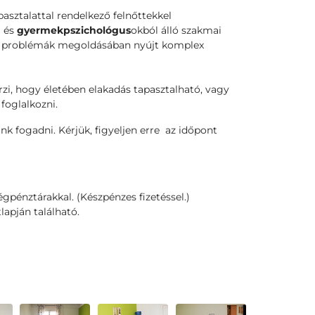
sztalattal rendelkező felnőttekkel
l és
gyermekpszichológus
okból álló szakmai
etű problémák megoldásában nyújt komplex
rzi, hogy életében elakadás tapasztalható, vagy
foglalkozni.
k fogadni. Kérjük, figyeljen erre az időpont
gpénztárakkal. (Készpénzes fizetéssel.)
apján található.