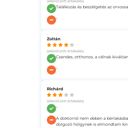
(ellenőrzött értékelés)
Találkozás és beszélgetés az orvossa
-
Zoltán
(ellenőrzött értékelés)
Csendes, otthonos, a célnak kiválóa
-
Richárd
(ellenőrzött értékelés)
-
A doktornő nem ebben a bérlakásban 
dolgozó hölgynek is elmondtam kire 