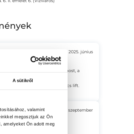
 6. II. emelet 6. (Víziváros)
lemények
2025. június
gyon barátságos, kellemes, és (most, a
vös.
A sütikről
 félemelet az utcaszinttől. Nincs lift.
jelenthet, érdemes tudni.
tosításához, valamint
2021. szeptember
einkkel megosztjuk az Ön
l, amelyeket Ön adott meg
ndelő, váró, mosdó megfelelő.