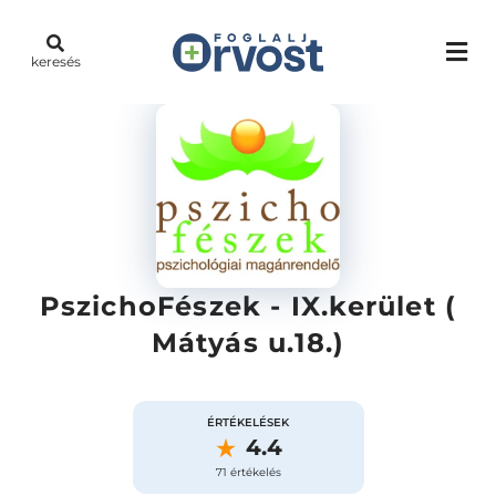
keresés
PszichoFészek - IX.kerület (
Mátyás u.18.)
ÉRTÉKELÉSEK
4.4
71 értékelés