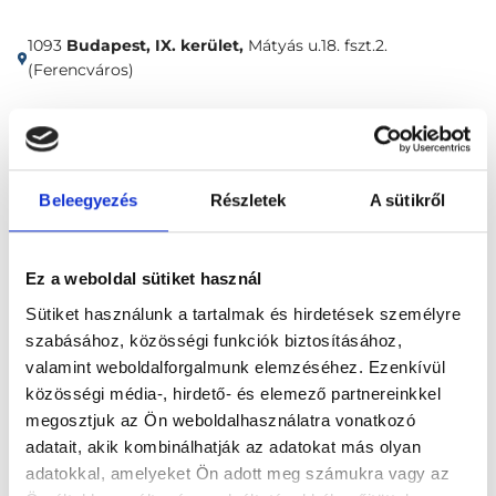
1093
Budapest, IX. kerület,
Mátyás u.18. fszt.2.
(Ferencváros)
Időpontfoglalás
Adatok
Vélemények
Beleegyezés
Részletek
A sütikről
Foglalj időpontot
Ez a weboldal sütiket használ
Pszichológia
Párterápia
Sütiket használunk a tartalmak és hirdetések személyre
szabásához, közösségi funkciók biztosításához,
valamint weboldalforgalmunk elemzéséhez. Ezenkívül
közösségi média-, hirdető- és elemező partnereinkkel
megosztjuk az Ön weboldalhasználatra vonatkozó
adatait, akik kombinálhatják az adatokat más olyan
Főoldal
Klinikák
adatokkal, amelyeket Ön adott meg számukra vagy az