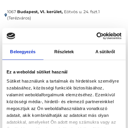
1067
Budapest, VI. kerület,
Eötvös u. 24. fszt.1
(Terézváros)
Időpontfoglalás
Adatok
Vélemények
Beleegyezés
Részletek
A sütikről
Foglalj időpontot
Ez a weboldal sütiket használ
Összes szakterület
Sütiket használunk a tartalmak és hirdetések személyre
szabásához, közösségi funkciók biztosításához,
valamint weboldalforgalmunk elemzéséhez. Ezenkívül
közösségi média-, hirdető- és elemező partnereinkkel
megosztjuk az Ön weboldalhasználatra vonatkozó
adatait, akik kombinálhatják az adatokat más olyan
Főoldal
Klinikák
adatokkal, amelyeket Ön adott meg számukra vagy az