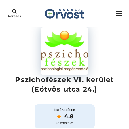
keresés
Pszichofészek VI. kerület
(Eötvös utca 24.)
ÉRTÉKELÉSEK
4.8
43 értékelés