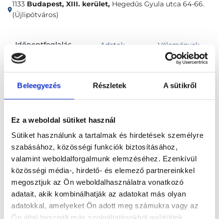
1133
Budapest, XIII. kerület,
Hegedűs Gyula utca 64-66.
(Újlipótváros)
Időpontfoglalás
Adatok
Vélemények
Foglalj időpontot
Beleegyezés
Részletek
A sütikről
Pszichológia
Egyéni tréning
Ez a weboldal sütiket használ
Sütiket használunk a tartalmak és hirdetések személyre
szabásához, közösségi funkciók biztosításához,
valamint weboldalforgalmunk elemzéséhez. Ezenkívül
közösségi média-, hirdető- és elemező partnereinkkel
megosztjuk az Ön weboldalhasználatra vonatkozó
Főoldal
Klinikák
adatait, akik kombinálhatják az adatokat más olyan
adatokkal, amelyeket Ön adott meg számukra vagy az
Addiktológiai konzultáns szakember, Budapest, XIII.
kerület
Ön által használt más szolgáltatásokból gyűjtöttek.