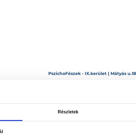
PszichoFészek - IX.kerület ( Mátyás u.18
1093
Budapest, IX. kerület
,
Mátyás u.18. 
lemények
Részletek
Róbert
100 %
(nem ellenőrzött értékelés)
0 %
ál
emberséges, nyugodt hangulatot t