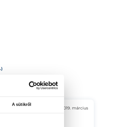
.)
fszt.2. (Ferencváros)
A sütikről
2019. március
eremt