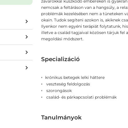
zavarokkal küszködő embereken is gyakran s
nemcsak a feltáráson van a hangsúly, a rel
problémák kezelésében nem a tüneteken va
okain. Tudok segíteni azokon is, akiknek cs
Ilyenkor nem egyéni terápiát folytatunk, h
illetve a család tagjaival közösen tárjuk fel
megoldási módszert.
Specializáció
krónikus betegek lelki háttere
veszteség feldolgozás
szorongások
család- és párkapcsolati problémák
Tanulmányok