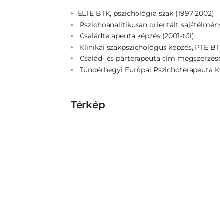
ELTE BTK, pszichológia szak (1997-2002)
Pszichoanalitikusan orientált sajátélmén
Családterapeuta képzés (2001-től)
Klinikai szakpszichológus képzés, PTE B
Család- és párterapeuta cím megszerzése
Tündérhegyi Európai Pszichoterapeuta Ké
Térkép