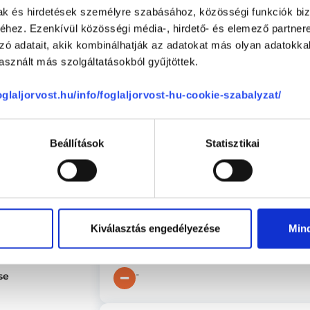
0 %
mak és hirdetések személyre szabásához, közösségi funkciók biz
-
hez. Ezenkívül közösségi média-, hirdető- és elemező partner
0 %
zó adatait, akik kombinálhatják az adatokat más olyan adatokka
0 %
sznált más szolgáltatásokból gyűjtöttek.
Réka
foglaljorvost.hu/info/foglaljorvost-hu-cookie-szabalyzat/
(nem ellenőrzött értékelés)
ége
5
a doktornő nagyon türelmesen és ér
szakmaisága páratlan
4.78
Beállítások
Statisztikai
-
4.89
Kassai Zita
Kiválasztás engedélyezése
Min
(nem ellenőrzött értékelés)
Mindennel elégedett voltam, az álla
-
se