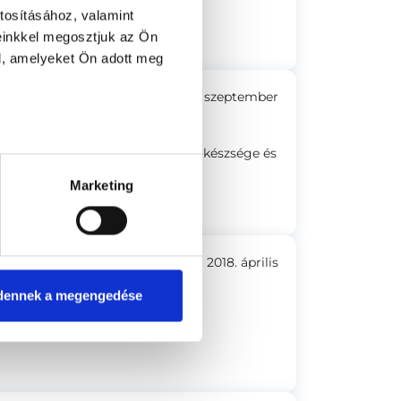
tosításához, valamint
einkkel megosztjuk az Ön
l, amelyeket Ön adott meg
2018. szeptember
deklődően beszélt velem, segítőkészsége és
Marketing
2018. április
dennek a megengedése
potom rettentően sokat javult!!