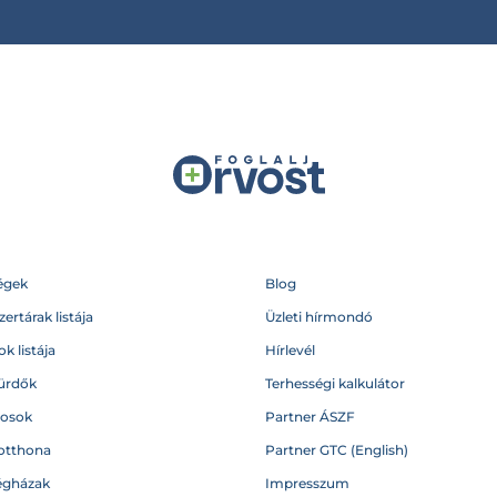
égek
Blog
ertárak listája
Üzleti hírmondó
k listája
Hírlevél
ürdők
Terhességi kalkulátor
vosok
Partner ÁSZF
otthona
Partner GTC (English)
égházak
Impresszum