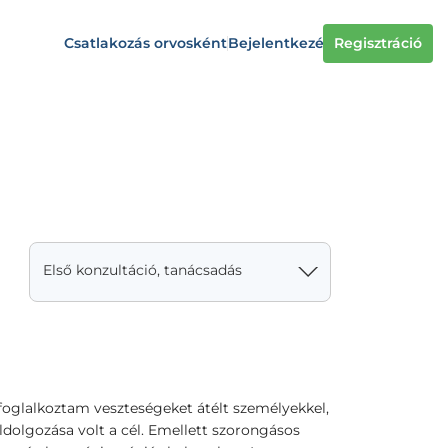
Csatlakozás orvosként
Bejelentkezés
Regisztráció
Első konzultáció, tanácsadás
foglalkoztam veszteségeket átélt személyekkel,
ldolgozása volt a cél. Emellett szorongásos