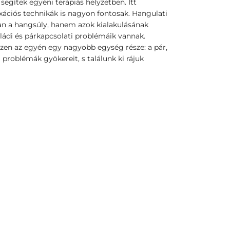
egítek egyéni terápiás helyzetben. Itt
axációs technikák is nagyon fontosak. Hangulati
n a hangsúly, hanem azok kialakulásának
aládi és párkapcsolati problémáik vannak.
iszen az egyén egy nagyobb egység része: a pár,
 a problémák gyökereit, s találunk ki rájuk