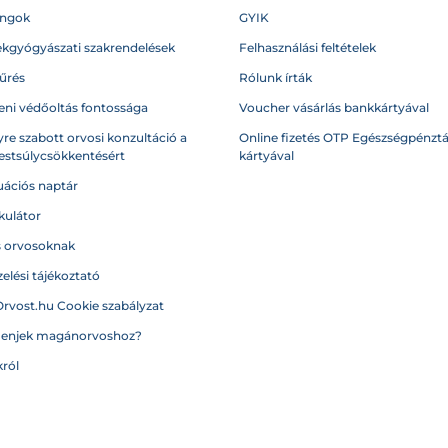
angok
GYIK
kgyógyászati szakrendelések
Felhasználási feltételek
űrés
Rólunk írták
eni védőoltás fontossága
Voucher vásárlás bankkártyával
re szabott orvosi konzultáció a
Online fizetés OTP Egészségpénztá
testsúlycsökkentésért
kártyával
ációs naptár
kulátor
s orvosoknak
elési tájékoztató
Orvost.hu Cookie szabályzat
menjek magánorvoshoz?
ról