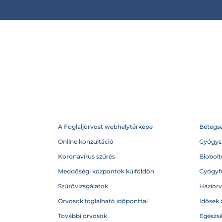
A Foglaljorvost webhelytérképe
Betegs
Online konzultáció
Gyógysz
Koronavírus szűrés
Biobolto
Meddőségi központok külföldön
Gyógyf
Szűrővizsgálatok
Házior
Orvosok foglalható időponttal
Idősek 
További orvosok
Egészs