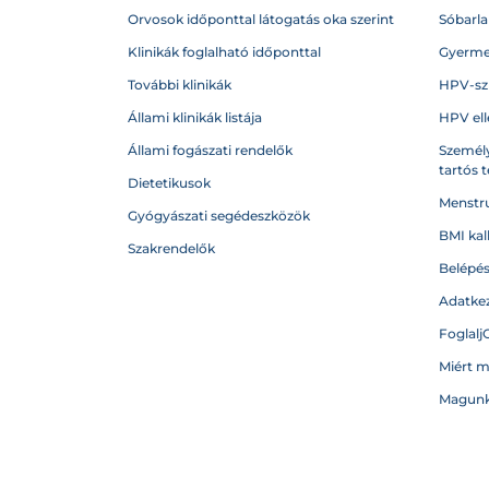
Orvosok időponttal látogatás oka szerint
Sóbarl
Klinikák foglalható időponttal
Gyerme
További klinikák
HPV-sz
Állami klinikák listája
HPV ell
Állami fogászati rendelők
Személy
tartós 
Dietetikusok
Menstru
Gyógyászati segédeszközök
BMI kal
Szakrendelők
Belépé
Adatkez
Foglalj
Miért 
Magunk