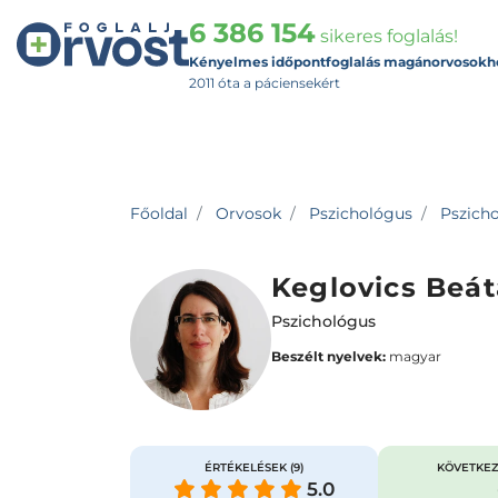
6 386 154
sikeres foglalás!
Kényelmes időpontfoglalás magánorvosokh
2011 óta a páciensekért
Főoldal
Orvosok
Pszichológus
Pszicho
Keglovics Beát
Pszichológus
Beszélt nyelvek:
magyar
ÉRTÉKELÉSEK
(9)
KÖVETKEZ
5.0