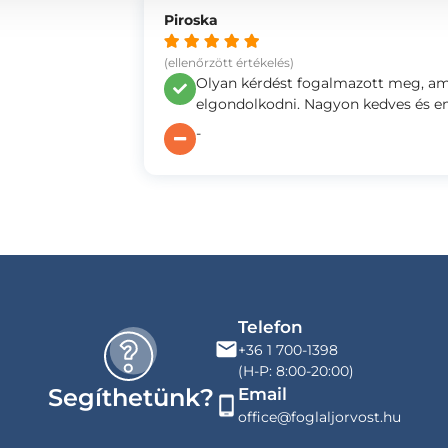
Piroska
(ellenőrzött értékelés)
Olyan kérdést fogalmazott meg, am
elgondolkodni. Nagyon kedves és em
-
Telefon
+36 1 700-1398
(H-P: 8:00-20:00)
Segíthetünk?
Email
office@foglaljorvost.hu