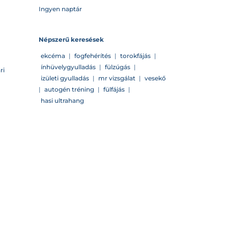
Ingyen naptár
Népszerű keresések
ekcéma
|
fogfehérítés
|
torokfájás
|
ínhüvelygyulladás
|
fülzúgás
|
ri
izületi gyulladás
|
mr vizsgálat
|
vesekő
|
autogén tréning
|
fülfájás
|
hasi ultrahang