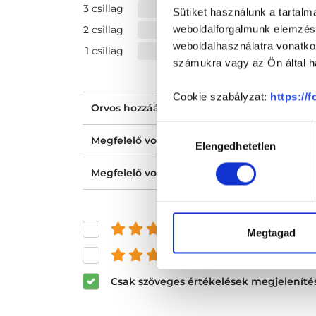
3 csillag
Sütiket használunk a tartal
weboldalforgalmunk elemzésé
2 csillag
weboldalhasználatra vonatko
1 csillag
számukra vagy az Ön által ha
Cookie szabályzat:
https://
Orvos hozzáállása, figyelmessége, kedvess
Hozzájárulás
Megfelelő volt a tájékoztatásod?
Elengedhetetlen
kiválasztása
Megfelelő volt az ellátásod?
és felette
Megtagad
és felette
Csak szöveges értékelések megjeleníté