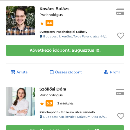
Kovács Balázs
Pszichológus
0.0
Evergreen Pszichológiai Műhely
Budapest, I. kerület, Toldy Ferenc utca 44/a, 6-os kapucsengő
Következő időpont:
augusztus 10.
Árlista
Összes időpont
Profil
Szöllősi Dóra
Pszichológus
5.0
3 értékelés
Pszichopont - Múzeum utcai rendelő
Budapest, VIII. kerület, Múzeum utca 15/A. Fsz/1. ajtó (11-es kapucsengő)