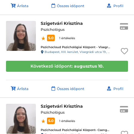
Árlista
Összes időpont
Profil
Szigetvári Krisztina
Pszichológus
5.0
1 értékelés
Pszichocloud Pszichológiai Központ - Visegrádi utca / Nyugati
Budapest, XIII. kerület, Visegrádi utca 19., 1. emelet 5. ajtó, 22-es kapucsengő
Következő időpont:
augusztus 10.
Árlista
Összes időpont
Profil
Szigetvári Krisztina
Pszichológus
5.0
1 értékelés
Pszichocloud Pszichológiai Központ- Csengery utca/Oktogon