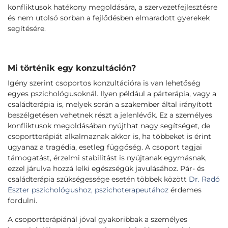
konfliktusok hatékony megoldására, a szervezetfejlesztésre
és nem utolsó sorban a fejlődésben elmaradott gyerekek
segítésére.
Mi történik egy konzultáción?
Igény szerint csoportos konzultációra is van lehetőség
egyes pszichológusoknál. Ilyen például a párterápia, vagy a
családterápia is, melyek során a szakember által irányított
beszélgetésen vehetnek részt a jelenlévők. Ez a személyes
konfliktusok megoldásában nyújthat nagy segítséget, de
csoportterápiát alkalmaznak akkor is, ha többeket is érint
ugyanaz a tragédia, esetleg függőség. A csoport tagjai
támogatást, érzelmi stabilitást is nyújtanak egymásnak,
ezzel járulva hozzá lelki egészségük javulásához. Pár- és
családterápia szükségessége esetén többek között
Dr. Radó
Eszter pszichológushoz, pszichoterapeutához
érdemes
fordulni.
A csoportterápiánál jóval gyakoribbak a személyes