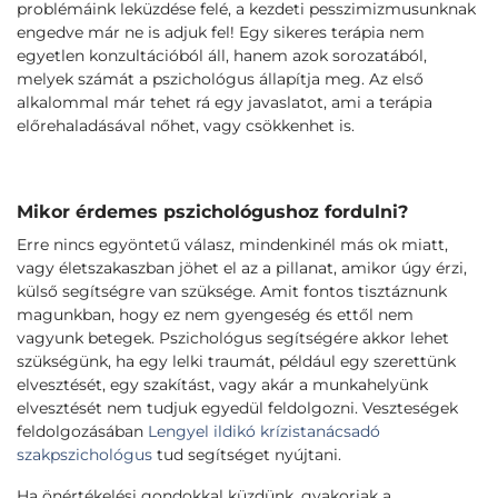
problémáink leküzdése felé, a kezdeti pesszimizmusunknak
engedve már ne is adjuk fel! Egy sikeres terápia nem
egyetlen konzultációból áll, hanem azok sorozatából,
melyek számát a pszichológus állapítja meg. Az első
alkalommal már tehet rá egy javaslatot, ami a terápia
előrehaladásával nőhet, vagy csökkenhet is.
Mikor érdemes pszichológushoz fordulni?
Erre nincs egyöntetű válasz, mindenkinél más ok miatt,
vagy életszakaszban jöhet el az a pillanat, amikor úgy érzi,
külső segítségre van szüksége. Amit fontos tisztáznunk
magunkban, hogy ez nem gyengeség és ettől nem
vagyunk betegek. Pszichológus segítségére akkor lehet
szükségünk, ha egy lelki traumát, például egy szerettünk
elvesztését, egy szakítást, vagy akár a munkahelyünk
elvesztését nem tudjuk egyedül feldolgozni. Veszteségek
feldolgozásában
Lengyel ildikó krízistanácsadó
szakpszichológus
tud segítséget nyújtani.
Ha önértékelési gondokkal küzdünk, gyakoriak a