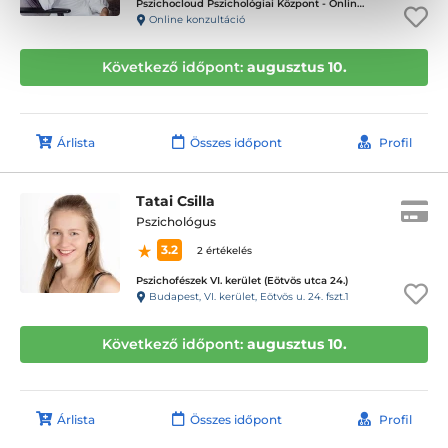
Pszichocloud Pszichológiai Központ - Online ügyfélfogadás
Online konzultáció
Következő időpont:
augusztus 10.
Árlista
Összes időpont
Profil
Tatai Csilla
Pszichológus
3.2
2 értékelés
Pszichofészek VI. kerület (Eötvös utca 24.)
Budapest, VI. kerület, Eötvös u. 24. fszt.1
Következő időpont:
augusztus 10.
Árlista
Összes időpont
Profil