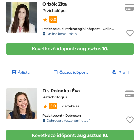
Orbók Zita
Pszichológus
0.0
Pszichocloud Pszichológiai Központ - Online ügyfélfogadás
Online konzultáció
Következő időpont:
augusztus 10.
Árlista
Összes időpont
Profil
Dr. Polonkai Éva
Pszichológus
5.0
2 értékelés
Pszichopont - Debrecen
Debrecen, Veszprémi utca 1.
Következő időpont:
augusztus 10.