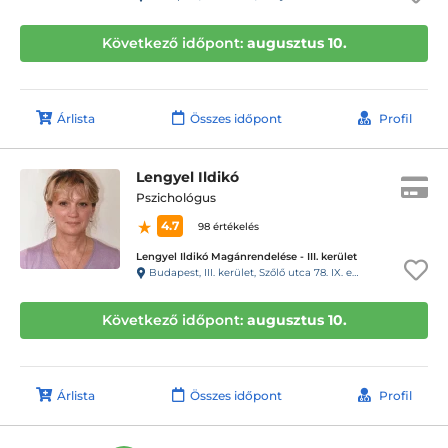
Következő időpont:
augusztus 10.
Árlista
Összes időpont
Profil
Lengyel Ildikó
Pszichológus
4.7
98 értékelés
Lengyel Ildikó Magánrendelése - III. kerület
Budapest, III. kerület, Szőlő utca 78. IX. emelet 50. szám
Következő időpont:
augusztus 10.
Árlista
Összes időpont
Profil