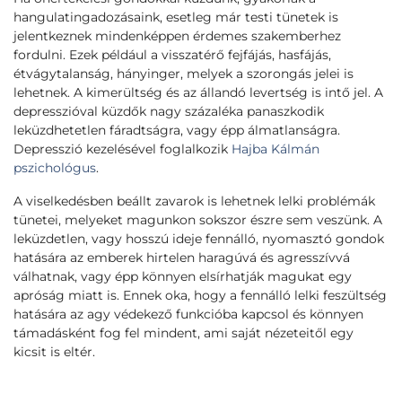
hangulatingadozásaink, esetleg már testi tünetek is
jelentkeznek mindenképpen érdemes szakemberhez
fordulni. Ezek például a visszatérő fejfájás, hasfájás,
étvágytalanság, hányinger, melyek a szorongás jelei is
lehetnek. A kimerültség és az állandó levertség is intő jel. A
depresszióval küzdők nagy százaléka panaszkodik
leküzdhetetlen fáradtságra, vagy épp álmatlanságra.
Depresszió kezelésével foglalkozik
Hajba Kálmán
pszichológus
.
A viselkedésben beállt zavarok is lehetnek lelki problémák
tünetei, melyeket magunkon sokszor észre sem veszünk. A
leküzdetlen, vagy hosszú ideje fennálló, nyomasztó gondok
hatására az emberek hirtelen haragúvá és agresszívvá
válhatnak, vagy épp könnyen elsírhatják magukat egy
apróság miatt is. Ennek oka, hogy a fennálló lelki feszültség
hatására az agy védekező funkcióba kapcsol és könnyen
támadásként fog fel mindent, ami saját nézeteitől egy
kicsit is eltér.