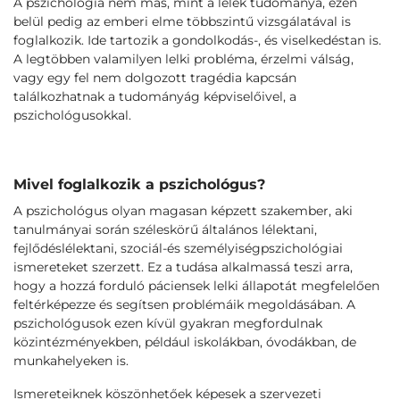
A pszichológia nem más, mint a lélek tudománya, ezen
belül pedig az emberi elme többszintű vizsgálatával is
foglalkozik. Ide tartozik a gondolkodás-, és viselkedéstan is.
A legtöbben valamilyen lelki probléma, érzelmi válság,
vagy egy fel nem dolgozott tragédia kapcsán
találkozhatnak a tudományág képviselőivel, a
pszichológusokkal.
Mivel foglalkozik a pszichológus?
A pszichológus olyan magasan képzett szakember, aki
tanulmányai során széleskörű általános lélektani,
fejlődéslélektani, szociál-és személyiségpszichológiai
ismereteket szerzett. Ez a tudása alkalmassá teszi arra,
hogy a hozzá forduló páciensek lelki állapotát megfelelően
feltérképezze és segítsen problémáik megoldásában. A
pszichológusok ezen kívül gyakran megfordulnak
közintézményekben, például iskolákban, óvodákban, de
munkahelyeken is.
Ismereteiknek köszönhetőek képesek a szervezeti