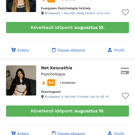
Evergreen Pszichológiai Műhely
Budapest, I. kerület, Toldy Ferenc utca 44/a, 6-os kapucsengő
Következő időpont:
augusztus 10.
Árlista
Összes időpont
Profil
Net Keocathia
Pszichológus
5.0
1 értékelés
Pszichogram
Budapest, II. kerület, Frankel Leó út 49. Magasföldszint 1., csengő: 4.
Következő időpont:
augusztus 10.
Árlista
Összes időpont
Profil