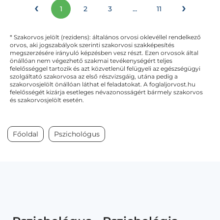
‹
›
1
2
3
...
11
* Szakorvos jelölt (rezidens): általános orvosi oklevéllel rendelkező
orvos, aki jogszabályok szerinti szakorvosi szakképesítés
megszerzésére irányuló képzésben vesz részt. Ezen orvosok által
önállóan nem végezhető szakmai tevékenységért teljes
felelősséggel tartozik és azt közvetlenül felügyeli az egészségügyi
szolgáltató szakorvosa az első részvizsgáig, utána pedig a
szakorvosjelölt önállóan láthat el feladatokat. A foglaljorvost.hu
felelősségét kizárja esetleges névazonosságért bármely szakorvos
és szakorvosjelölt esetén.
Főoldal
Pszichológus