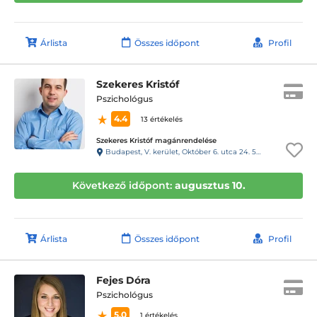
Árlista
Összes időpont
Profil
Szekeres Kristóf
Pszichológus
4.4
13 értékelés
Szekeres Kristóf magánrendelése
Budapest, V. kerület, Október 6. utca 24. 54-es kapucsengő
Következő időpont:
augusztus 10.
Árlista
Összes időpont
Profil
Fejes Dóra
Pszichológus
5.0
1 értékelés