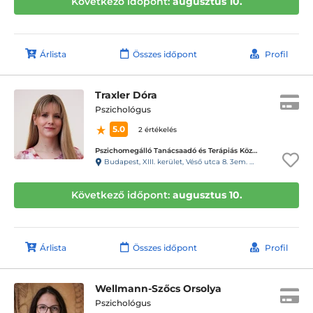
Következő időpont:
augusztus 10.
Árlista
Összes időpont
Profil
Traxler Dóra
Pszichológus
5.0
2 értékelés
Pszichomegálló Tanácsaadó és Terápiás Központ - Vizafogó központ
Budapest, XIII. kerület, Véső utca 8. 3em. 6. (98kapucsengő)
Következő időpont:
augusztus 10.
Árlista
Összes időpont
Profil
Wellmann-Szőcs Orsolya
Pszichológus