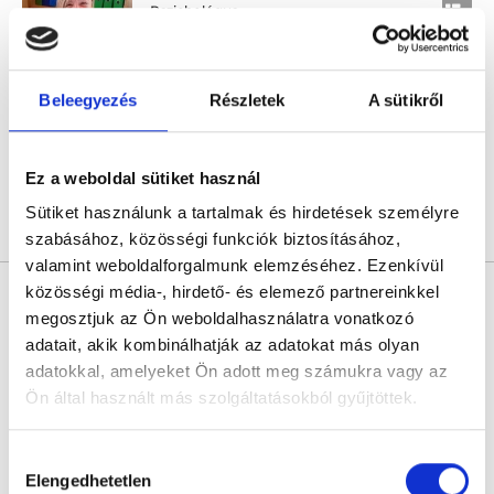
Pszichológus
4.7
83 értékelés
Reha Sarolta Magánrendelése
Budapest, V. kerület, Duna utca 3. 2.em. 6.a. 29-es kapucsengő
Beleegyezés
Részletek
A sütikről
Következő időpont:
augusztus 10.
Ez a weboldal sütiket használ
Sütiket használunk a tartalmak és hirdetések személyre
Árlista
Összes időpont
Profil
szabásához, közösségi funkciók biztosításához,
valamint weboldalforgalmunk elemzéséhez. Ezenkívül
közösségi média-, hirdető- és elemező partnereinkkel
Dunai Judit
Pszichológus
megosztjuk az Ön weboldalhasználatra vonatkozó
adatait, akik kombinálhatják az adatokat más olyan
5.0
4 értékelés
adatokkal, amelyeket Ön adott meg számukra vagy az
Pszichocloud Pszichológiai Központ - Online ügyfélfogadás
Ön által használt más szolgáltatásokból gyűjtöttek.
Online konzultáció
Következő időpont:
augusztus 10.
Cookie
Hozzájárulás
szabályzat:
https://foglaljorvost.hu/info/foglaljorvost-
Elengedhetetlen
kiválasztása