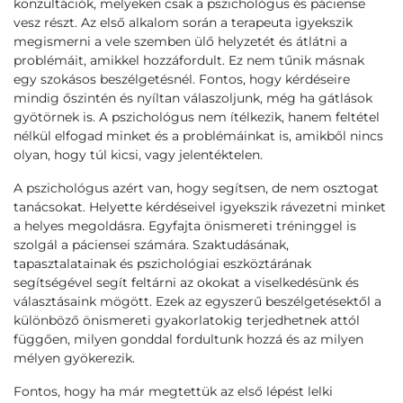
konzultációk, melyeken csak a pszichológus és páciense
vesz részt. Az első alkalom során a terapeuta igyekszik
megismerni a vele szemben ülő helyzetét és átlátni a
problémáit, amikkel hozzáfordult. Ez nem tűnik másnak
egy szokásos beszélgetésnél. Fontos, hogy kérdéseire
mindig őszintén és nyíltan válaszoljunk, még ha gátlások
gyötörnek is. A pszichológus nem ítélkezik, hanem feltétel
nélkül elfogad minket és a problémáinkat is, amikből nincs
olyan, hogy túl kicsi, vagy jelentéktelen.
A pszichológus azért van, hogy segítsen, de nem osztogat
tanácsokat. Helyette kérdéseivel igyekszik rávezetni minket
a helyes megoldásra. Egyfajta önismereti tréninggel is
szolgál a páciensei számára. Szaktudásának,
tapasztalatainak és pszichológiai eszköztárának
segítségével segít feltárni az okokat a viselkedésünk és
választásaink mögött. Ezek az egyszerű beszélgetésektől a
különböző önismereti gyakorlatokig terjedhetnek attól
függően, milyen gonddal fordultunk hozzá és az milyen
mélyen gyökerezik.
Fontos, hogy ha már megtettük az első lépést lelki