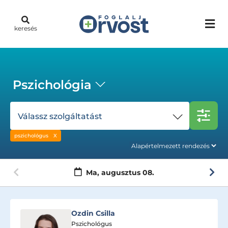
keresés
Pszichológia
Válassz szolgáltatást
pszichológus
Ma,
augusztus 08.
Csizmadia Csilla
Pszichológus