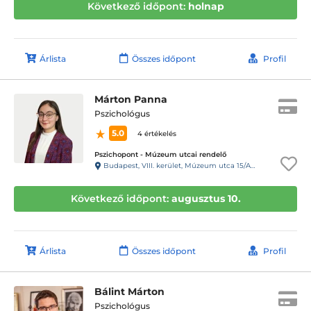
Következő időpont:
holnap
Árlista
Összes időpont
Profil
Márton Panna
Pszichológus
5.0
4 értékelés
Pszichopont - Múzeum utcai rendelő
Budapest, VIII. kerület, Múzeum utca 15/A. Fsz/1. ajtó (11-es kapucsengő)
Következő időpont:
augusztus 10.
Árlista
Összes időpont
Profil
Bálint Márton
Pszichológus