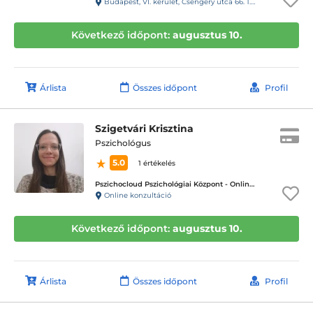
Budapest, VI. kerület, Csengery utca 66. 1.emelet 13-as ajtó, 19-es kapucsengő
Következő időpont:
augusztus 10.
Árlista
Összes időpont
Profil
Szigetvári Krisztina
Pszichológus
5.0
1 értékelés
Pszichocloud Pszichológiai Központ - Online ügyfélfogadás
Online konzultáció
Következő időpont:
augusztus 10.
Árlista
Összes időpont
Profil