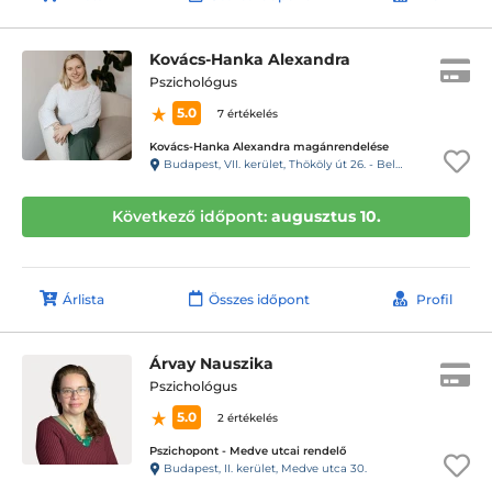
Kovács-Hanka Alexandra
Pszichológus
5.0
7 értékelés
Kovács-Hanka Alexandra magánrendelése
Budapest, VII. kerület, Thököly út 26. - Belső sziget
Következő időpont:
augusztus 10.
Árlista
Összes időpont
Profil
Árvay Nauszika
Pszichológus
5.0
2 értékelés
Pszichopont - Medve utcai rendelő
Budapest, II. kerület, Medve utca 30.