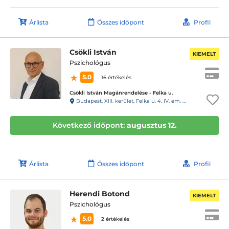
Árlista
Összes időpont
Profil
Csökli István
KIEMELT
Pszichológus
5.0
16 értékelés
Csökli István Magánrendelése - Felka u.
Budapest, XIII. kerület, Felka u. 4. IV. em. kaputelefon: 43
Következő időpont:
augusztus 12.
Árlista
Összes időpont
Profil
Herendi Botond
KIEMELT
Pszichológus
5.0
2 értékelés