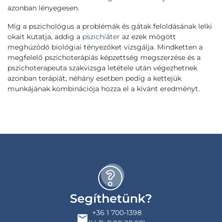
azonban lényegesen.
Míg a pszichológus a problémák és gátak feloldásának lelki
okait kutatja, addig a
pszichiáter
az ezek mögött
meghúzódó biológiai tényezőket vizsgálja. Mindketten a
megfelelő pszichoterápiás képzettség megszerzése és a
pszichoterapeuta szakvizsga letétele után végezhetnek
azonban terápiát, néhány esetben pedig a kettejük
munkájának kombinációja hozza el a kívánt eredményt.
Segíthetünk?
+36 1 700-1398