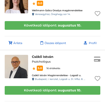
0.0
Wellmann-Szőcs Orsolya magánrendelése
Veresegyház, Öreghegy sor 14.
Következő időpont:
augusztus 10.
Árlista
Összes időpont
Profil
Csökli István
Pszichológus
5.0
16 értékelés
Csökli István Magánrendelése - Logodi u.
Budapest, I. kerület, Logodi u. 51. Mfsz. 8. Kaputelefon: 13
Következő időpont:
augusztus 10.