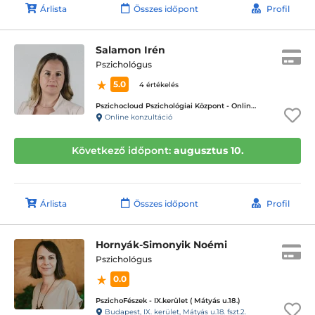
Árlista
Összes időpont
Profil
Salamon Irén
Pszichológus
5.0
4 értékelés
Pszichocloud Pszichológiai Központ - Online ügyfélfogadás
Online konzultáció
Következő időpont:
augusztus 10.
Árlista
Összes időpont
Profil
Hornyák-Simonyik Noémi
Pszichológus
0.0
PszichoFészek - IX.kerület ( Mátyás u.18.)
Budapest, IX. kerület, Mátyás u.18. fszt.2.