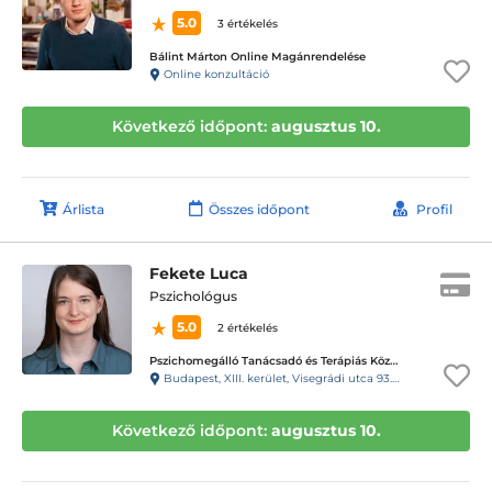
5.0
3 értékelés
Bálint Márton Online Magánrendelése
Online konzultáció
Következő időpont:
augusztus 10.
Árlista
Összes időpont
Profil
Fekete Luca
Pszichológus
5.0
2 értékelés
Pszichomegálló Tanácsadó és Terápiás Központ - Visegrádi utca
Budapest, XIII. kerület, Visegrádi utca 93.C. fszt3.
Következő időpont:
augusztus 10.