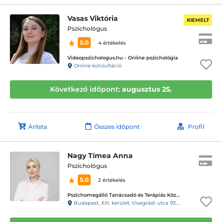
Vasas Viktória
KIEMELT
Pszichológus
5.0
4 értékelés
Videopszichologus.hu - Online pszichológia
Online konzultáció
Következő időpont:
augusztus 25.
Árlista
Összes időpont
Profil
Nagy Tímea Anna
Pszichológus
5.0
2 értékelés
Pszichomegálló Tanácsadó és Terápiás Központ - Visegrádi utca
Budapest, XIII. kerület, Visegrádi utca 93.C. fszt3.