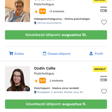
Pszichológus
5.0
13 értékelés
Videopszichologus.hu - Online pszichológia
Online konzultáció
Következő időpont:
augusztus 10.
Árlista
Összes időpont
Profil
Ozdin Csilla
KIEMELT
Pszichológus
5.0
2 értékelés
Pszichopont - Medve utcai rendelő
Budapest, II. kerület, Medve utca 30.
Következő időpont:
augusztus 11.