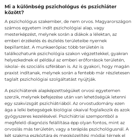
Mi a különbség pszichológus és pszichiáter
között?
A pszichológus szakember, de nem orvos. Magyarországon
számos egyetem indít pszichológiai alap, vagy
mesterképzést, melynek során a diákok a lélektan, az
emberi érzékelés és észlelés területeibe nyernek
bepillantást. A munkaerőpiac több területén is
találkozhatunk pszichológia szakon végzettekkel, gyakran
helyezkednek el például az emberi erőforrások területén,
iskolai- és szociális szférában is. Az is gyakori, hogy magán
praxist indítanak, melynek során a fentebb már részletesen
taglalt pszichológiai szolgáltatást nyújtják.
A pszichiáterek alapképzettségüket orvosi egyetemen
szerzik, melynek befejezése után van lehetőségük letenni
egy szakvizsgát pszichiátriából. Az orvostudomány ezen
ága a lelki betegségek biológiai okaival foglalkozik és azok
gyógyszeres kezelésével. Pszichiátriai szempontból a
megfelelő diagnózis felállítása épp olyan fontos, mint az
orvoslás más területén, vagy a terápiás pszichológusnál. A
két szakma eszköztára és megközelítési módjai térnek el