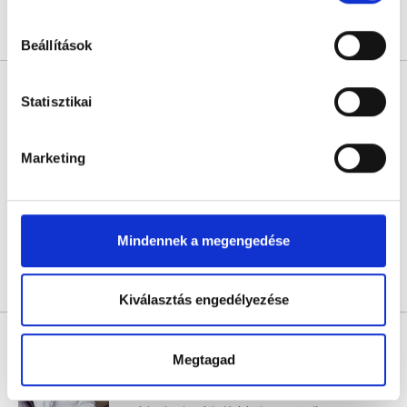
hu-cookie-szabalyzat/
Árlista
Összes időpont
Profil
Beállítások
Dunai Judit
Statisztikai
Pszichológus
5.0
4 értékelés
Marketing
Pszichocloud Pszichológiai Központ- Csengery utca/Oktogon
Budapest, VI. kerület, Csengery utca 66. 1.emelet 13-as ajtó, 19-es kapucsengő
Következő időpont:
augusztus 10.
Mindennek a megengedése
Árlista
Összes időpont
Profil
Kiválasztás engedélyezése
Balogh Veronika
Pszichológus
Megtagad
4.9
6 értékelés