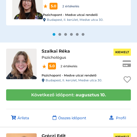
5.0
2 értékelés
Pszichopont - Medve utcai rendelő
Budapest, II. kerület, Medve utca 30.
Szalkai Réka
KIEMELT
Pszichológus
5.0
2 értékelés
Pszichopont - Medve utcai rendelő
Budapest, II. kerület, Medve utca 30.
Következő időpont:
augusztus 10.
Árlista
Összes időpont
Profil
Gréczi Edit
KIEMELT