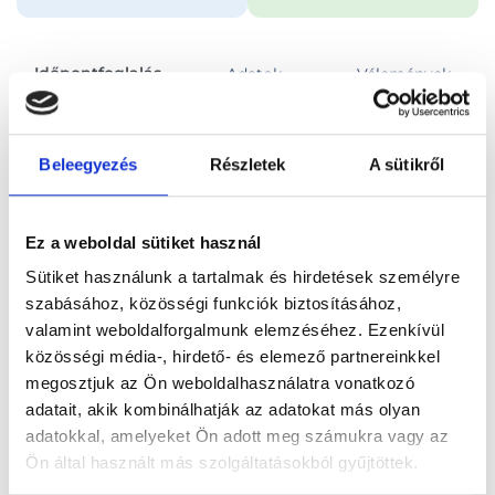
Időpontfoglalás
Adatok
Vélemények
Foglalj időpontot
Beleegyezés
Részletek
A sütikről
Összes szakterület
Első konzultáció, tanácsadás
Ez a weboldal sütiket használ
Sütiket használunk a tartalmak és hirdetések személyre
szabásához, közösségi funkciók biztosításához,
valamint weboldalforgalmunk elemzéséhez. Ezenkívül
közösségi média-, hirdető- és elemező partnereinkkel
Főoldal
Orvosok
Pszichológus
megosztjuk az Ön weboldalhasználatra vonatkozó
adatait, akik kombinálhatják az adatokat más olyan
Pszichológus, Budapest, VII. kerület
Ambrózi Kata
adatokkal, amelyeket Ön adott meg számukra vagy az
Ön által használt más szolgáltatásokból gyűjtöttek.