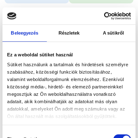
Időpontfoglalás
Adatok
Vélemények
Beleegyezés
Részletek
A sütikről
Foglalj időpontot
Ez a weboldal sütiket használ
Összes szakterület
Első konzultáció, tanácsadás
Sütiket használunk a tartalmak és hirdetések személyre
szabásához, közösségi funkciók biztosításához,
valamint weboldalforgalmunk elemzéséhez. Ezenkívül
közösségi média-, hirdető- és elemező partnereinkkel
megosztjuk az Ön weboldalhasználatra vonatkozó
adatait, akik kombinálhatják az adatokat más olyan
Főoldal
Orvosok
Pszichológus
adatokkal, amelyeket Ön adott meg számukra vagy az
Ön által használt más szolgáltatásokból gyűjtöttek.
Pszichológus, Budapest, XIV. kerület
Andróczi Júlia
Cookie
Hozzájárulás