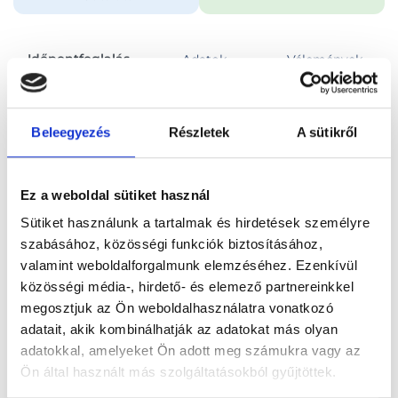
Időpontfoglalás
Adatok
Vélemények
Foglalj időpontot
Beleegyezés
Részletek
A sütikről
Összes szakterület
Ez a weboldal sütiket használ
Sütiket használunk a tartalmak és hirdetések személyre
szabásához, közösségi funkciók biztosításához,
valamint weboldalforgalmunk elemzéséhez. Ezenkívül
közösségi média-, hirdető- és elemező partnereinkkel
Főoldal
Orvosok
Pszichológus
megosztjuk az Ön weboldalhasználatra vonatkozó
adatait, akik kombinálhatják az adatokat más olyan
Pszichológus, Budapest, I. kerület
Csökli István
adatokkal, amelyeket Ön adott meg számukra vagy az
Ön által használt más szolgáltatásokból gyűjtöttek.