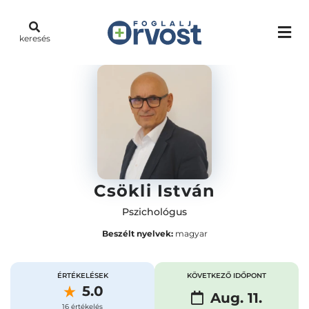
keresés
Csökli István
Pszichológus
Beszélt nyelvek:
magyar
ÉRTÉKELÉSEK
KÖVETKEZŐ IDŐPONT
5.0
Aug. 11.
16 értékelés