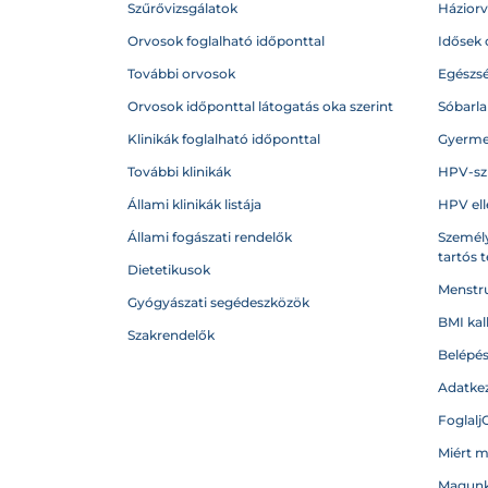
Szűrővizsgálatok
Házior
Orvosok foglalható időponttal
Idősek 
További orvosok
Egészs
Orvosok időponttal látogatás oka szerint
Sóbarl
Klinikák foglalható időponttal
Gyerme
További klinikák
HPV-sz
Állami klinikák listája
HPV ell
Állami fogászati rendelők
Személy
tartós 
Dietetikusok
Menstru
Gyógyászati segédeszközök
BMI kal
Szakrendelők
Belépé
Adatkez
Foglalj
Miért 
Magunk