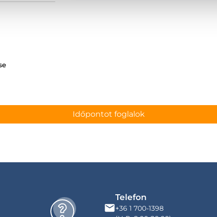
se
Időpontot foglalok
Telefon
+36 1 700-1398