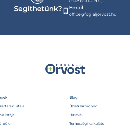
(H-P: 8:00-20:00)
Segíthetünk?
Email
office@foglaljorvost.hu
égek
Blog
ertárak listája
Üzleti hírmondó
k listája
Hírlevél
ürdők
Terhességi kalkulátor