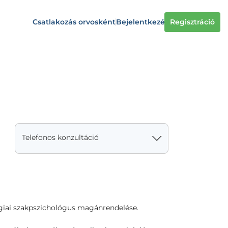
Csatlakozás orvosként
Bejelentkezés
Regisztráció
Telefonos konzultáció
gógiai szakpszichológus magánrendelése.