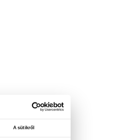
A sütikről
ca