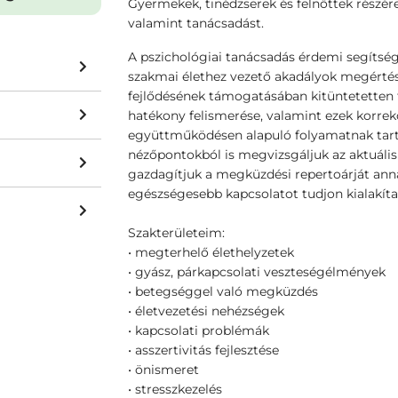
Gyermekek, tinédzserek és felnőttek részére
valamint tanácsadást.
A pszichológiai tanácsadás érdemi segítség
szakmai élethez vezető akadályok megérté
fejlődésének támogatásában kitüntetetten 
hatékony felismerése, valamint ezek korrekc
együttműködésen alapuló folyamatnak tart
nézőpontokból is megvizsgáljuk az aktuális 
gazdagítjuk a megküzdési repertoárját an
egészségesebb kapcsolatot tudjon kialakíta
Szakterületeim:
• megterhelő élethelyzetek
• gyász, párkapcsolati veszteségélmények
• betegséggel való megküzdés
• életvezetési nehézségek
• kapcsolati problémák
• asszertivitás fejlesztése
• önismeret
• stresszkezelés