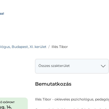
oz!
lógus, Budapest, XI. kerület
Illés Tibor
Összes szakterület
Bemutatkozás
Illés Tibor - okleveles pszichológus, peda
Ő IDŐPONT
g. 14.