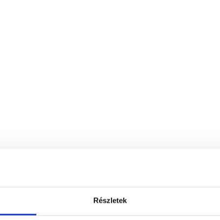
Részletek
Pszichofészek – XI. kerület - Fadrusz ut