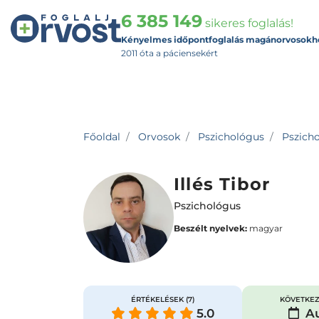
6 385 149
sikeres foglalás!
Kényelmes időpontfoglalás magánorvosokh
2011 óta a páciensekért
Főoldal
Orvosok
Pszichológus
Pszicho
Illés Tibor
Pszichológus
Beszélt nyelvek:
magyar
ÉRTÉKELÉSEK
(7)
KÖVETKEZ
5.0
Au