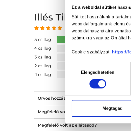
Ez a weboldal sütiket haszn
Illés Tibor vélemén
Sütiket használunk a tartal
weboldalforgalmunk elemzésé
5 az 5-ből
weboldalhasználatra vonatko
számukra vagy az Ön által ha
5 csillag
4 csillag
Cookie szabályzat:
https://
3 csillag
Hozzájárulás
2 csillag
Elengedhetetlen
kiválasztása
1 csillag
Orvos hozzáállása, figyelmessége, kedvess
Megtagad
Megfelelő volt a tájékoztatásod?
Megfelelő volt az ellátásod?