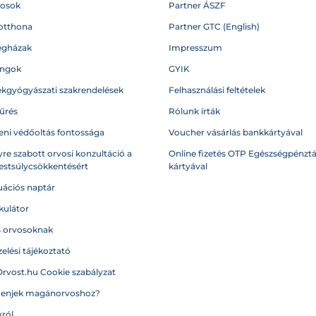
vosok
Partner ÁSZF
otthona
Partner GTC (English)
égházak
Impresszum
angok
GYIK
kgyógyászati szakrendelések
Felhasználási feltételek
űrés
Rólunk írták
eni védőoltás fontossága
Voucher vásárlás bankkártyával
re szabott orvosi konzultáció a
Online fizetés OTP Egészségpénztá
testsúlycsökkentésért
kártyával
ációs naptár
kulátor
s orvosoknak
elési tájékoztató
Orvost.hu Cookie szabályzat
menjek magánorvoshoz?
ról