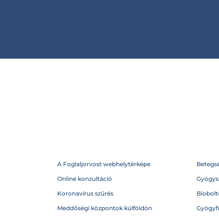
A Foglaljorvost webhelytérképe
Betegs
Online konzultáció
Gyógysz
Koronavírus szűrés
Biobolto
Meddőségi központok külföldön
Gyógyf