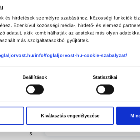
1114
Budapest, XI. kerület
,
Fadrusz u.2. I
ál
yek
mak és hirdetések személyre szabásához, közösségi funkciók biz
hez. Ezenkívül közösségi média-, hirdető- és elemező partner
zó adatait, akik kombinálhatják az adatokat más olyan adatokka
Anonym
sznált más szolgáltatásokból gyűjtöttek.
100 %
(ellenőrzött értékelés)
0 %
foglaljorvost.hu/info/foglaljorvost-hu-cookie-szabalyzat/
Nagyon jó szakember, empatikus és 
0 %
-
0 %
Beállítások
Statisztikai
0 %
Anonym
(nem ellenőrzött értékelés)
ége
5
Célorientált, kliensközpontú, nagy
Kiválasztás engedélyezése
Min
5
-
5