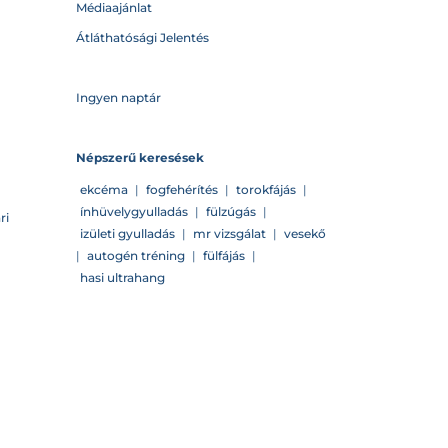
Médiaajánlat
Átláthatósági Jelentés
Ingyen naptár
Népszerű keresések
ekcéma
|
fogfehérítés
|
torokfájás
|
ínhüvelygyulladás
|
fülzúgás
|
ri
izületi gyulladás
|
mr vizsgálat
|
vesekő
|
autogén tréning
|
fülfájás
|
hasi ultrahang