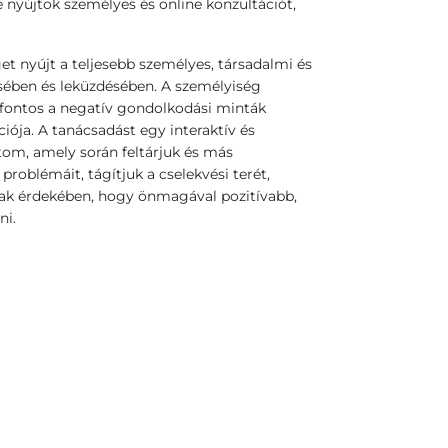
 nyújtok személyes és online konzultációt,
et nyújt a teljesebb személyes, társadalmi és
sében és leküzdésében. A személyiség
fontos a negatív gondolkodási minták
iója. A tanácsadást egy interaktív és
om, amely során feltárjuk és más
problémáit, tágítjuk a cselekvési terét,
nak érdekében, hogy önmagával pozitívabb,
ni.