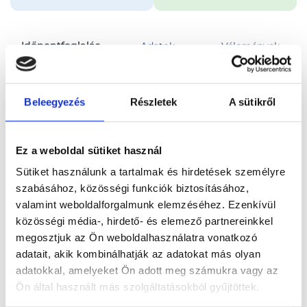
Időpontfoglalás
Adatok
Vélemények
Foglalj időpontot
Beleegyezés
Részletek
A sütikről
Összes szakterület
Ez a weboldal sütiket használ
Sütiket használunk a tartalmak és hirdetések személyre
szabásához, közösségi funkciók biztosításához,
valamint weboldalforgalmunk elemzéséhez. Ezenkívül
közösségi média-, hirdető- és elemező partnereinkkel
Főoldal
Orvosok
Pszichológus
megosztjuk az Ön weboldalhasználatra vonatkozó
adatait, akik kombinálhatják az adatokat más olyan
Pszichológus, Budapest, VII. kerület
Németh Zsófia
adatokkal, amelyeket Ön adott meg számukra vagy az
Ön által használt más szolgáltatásokból gyűjtöttek.