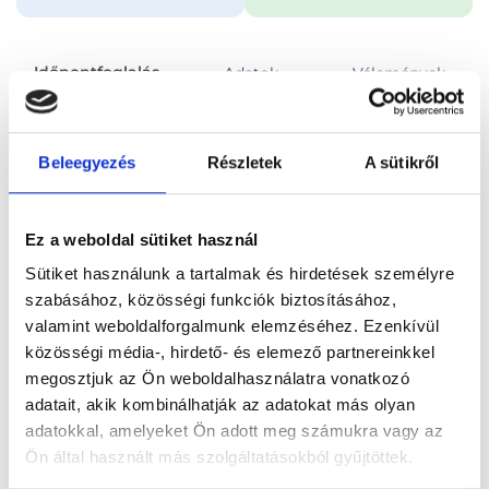
Időpontfoglalás
Adatok
Vélemények
Foglalj időpontot
Beleegyezés
Részletek
A sütikről
Összes szakterület
Első konzultáció, tanácsadás
Ez a weboldal sütiket használ
Sütiket használunk a tartalmak és hirdetések személyre
szabásához, közösségi funkciók biztosításához,
valamint weboldalforgalmunk elemzéséhez. Ezenkívül
közösségi média-, hirdető- és elemező partnereinkkel
Főoldal
Orvosok
Pszichológus
megosztjuk az Ön weboldalhasználatra vonatkozó
adatait, akik kombinálhatják az adatokat más olyan
Pszichológus, Budapest, V. kerület
Reha Sarolta
adatokkal, amelyeket Ön adott meg számukra vagy az
Ön által használt más szolgáltatásokból gyűjtöttek.