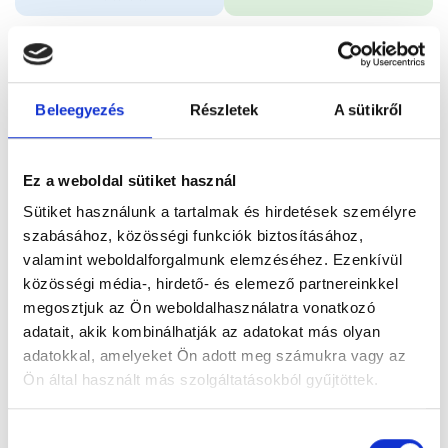
Időpontfoglalás
Adatok
Vélemények
Beleegyezés
Részletek
A sütikről
Foglalj időpontot
Ez a weboldal sütiket használ
Összes szakterület
Sütiket használunk a tartalmak és hirdetések személyre
szabásához, közösségi funkciók biztosításához,
valamint weboldalforgalmunk elemzéséhez. Ezenkívül
közösségi média-, hirdető- és elemező partnereinkkel
megosztjuk az Ön weboldalhasználatra vonatkozó
adatait, akik kombinálhatják az adatokat más olyan
Főoldal
Orvosok
Pszichológus
adatokkal, amelyeket Ön adott meg számukra vagy az
Ön által használt más szolgáltatásokból gyűjtöttek.
Pszichológus, Budapest, VII. kerület
Tóth Edina
Cookie
Hozzájárulás