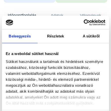
Időpontfoglalás
Adatok
Vélemények
Foglalj időpontot
Beleegyezés
Részletek
A sütikről
Összes szakterület
Ízületi ultrahang vizsgálat
Ez a weboldal sütiket használ
Sütiket használunk a tartalmak és hirdetések személyre
szabásához, közösségi funkciók biztosításához,
valamint weboldalforgalmunk elemzéséhez. Ezenkívül
közösségi média-, hirdető- és elemező partnereinkkel
Főoldal
Orvosok
Radiológus
megosztjuk az Ön weboldalhasználatra vonatkozó
adatait, akik kombinálhatják az adatokat más olyan
Radiológus, Székesfehérvár
Dr. Ferencz Judit
adatokkal, amelyeket Ön adott meg számukra vagy az
Ön által használt más szolgáltatásokból gyűjtöttek.