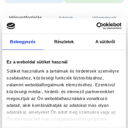
Időpontfoglalás
Adatok
Vélemények
Foglalj időpontot
Beleegyezés
Részletek
A sütikről
Összes szakterület
Hasi ultrahang vizsgálat
Ez a weboldal sütiket használ
Sütiket használunk a tartalmak és hirdetések személyre
szabásához, közösségi funkciók biztosításához,
valamint weboldalforgalmunk elemzéséhez. Ezenkívül
közösségi média-, hirdető- és elemező partnereinkkel
Főoldal
Orvosok
Radiológus
megosztjuk az Ön weboldalhasználatra vonatkozó
adatait, akik kombinálhatják az adatokat más olyan
Radiológus, Budapest, XI. kerület
Dr. Juhász Emese
adatokkal, amelyeket Ön adott meg számukra vagy az
Ön által használt más szolgáltatásokból gyűjtöttek.