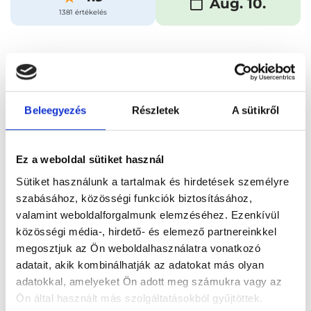
Aug. 10.
1381 értékelés
Időpontfoglalás
Adatok
Vélemények
Foglalj időpontot
Beleegyezés
Részletek
A sütikről
Összes szakterület
Ez a weboldal sütiket használ
Sütiket használunk a tartalmak és hirdetések személyre
szabásához, közösségi funkciók biztosításához,
valamint weboldalforgalmunk elemzéséhez. Ezenkívül
közösségi média-, hirdető- és elemező partnereinkkel
megosztjuk az Ön weboldalhasználatra vonatkozó
Főoldal
Orvosok
Radiológus
adatait, akik kombinálhatják az adatokat más olyan
adatokkal, amelyeket Ön adott meg számukra vagy az
Radiológus, Budapest, XVI. kerület
Dr. Szabó Zsófia
Ön által használt más szolgáltatásokból gyűjtöttek.