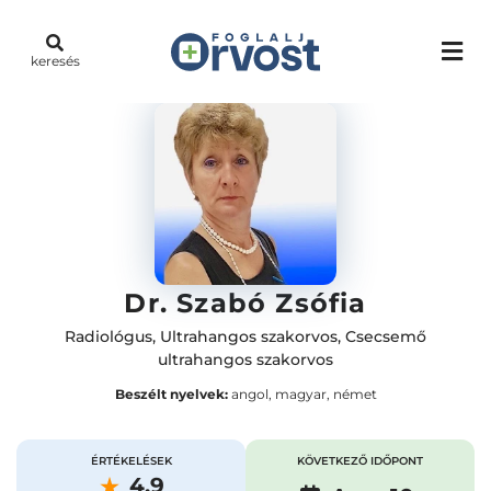
keresés
Dr. Szabó Zsófia
Radiológus
,
Ultrahangos szakorvos
,
Csecsemő
ultrahangos szakorvos
Beszélt nyelvek:
angol, magyar, német
ÉRTÉKELÉSEK
KÖVETKEZŐ IDŐPONT
4.9