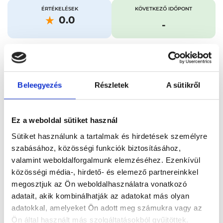
ÉRTÉKELÉSEK
KÖVETKEZŐ IDŐPONT
0.0
-
Időpontfoglalás
Adatok
Vélemények
Beleegyezés
Részletek
A sütikről
Foglalj időpontot
Ez a weboldal sütiket használ
Összes szakterület
Kétirányú felvétel (testtájanként)
Sütiket használunk a tartalmak és hirdetések személyre
szabásához, közösségi funkciók biztosításához,
valamint weboldalforgalmunk elemzéséhez. Ezenkívül
közösségi média-, hirdető- és elemező partnereinkkel
megosztjuk az Ön weboldalhasználatra vonatkozó
adatait, akik kombinálhatják az adatokat más olyan
Főoldal
Orvosok
Radiológus
adatokkal, amelyeket Ön adott meg számukra vagy az
Ön által használt más szolgáltatásokból gyűjtöttek.
Radiológus, Budapest, XI. kerület