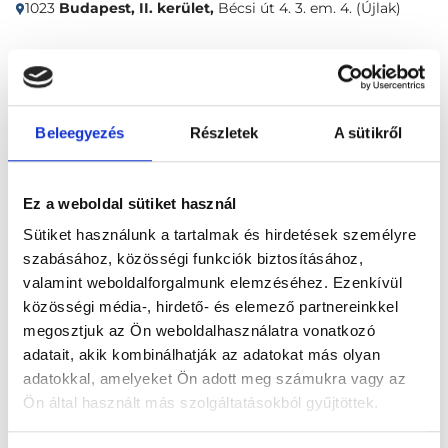
1023
Budapest, II. kerület,
Bécsi út 4. 3. em. 4. (Újlak)
Időpontfoglalás
Adatok
Vélemények
Beleegyezés
Részletek
A sütikről
Foglalj időpontot
Ez a weboldal sütiket használ
Reumatológia
Ellenőrző vizsgálat
Sütiket használunk a tartalmak és hirdetések személyre
szabásához, közösségi funkciók biztosításához,
valamint weboldalforgalmunk elemzéséhez. Ezenkívül
közösségi média-, hirdető- és elemező partnereinkkel
megosztjuk az Ön weboldalhasználatra vonatkozó
adatait, akik kombinálhatják az adatokat más olyan
Főoldal
Klinikák
adatokkal, amelyeket Ön adott meg számukra vagy az
Reumatológus, Budapest, II. kerület
REUMA-FARM
Ön által használt más szolgáltatásokból gyűjtöttek.