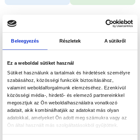
Időpontfoglalás
Adatok
Vélemények
Beleegyezés
Részletek
A sütikről
Foglalj időpontot
Ez a weboldal sütiket használ
Összes szakterület
Sebészeti szakorvosi vizsgálat
Sütiket használunk a tartalmak és hirdetések személyre
szabásához, közösségi funkciók biztosításához,
valamint weboldalforgalmunk elemzéséhez. Ezenkívül
közösségi média-, hirdető- és elemező partnereinkkel
megosztjuk az Ön weboldalhasználatra vonatkozó
Főoldal
Orvosok
Sebész
adatait, akik kombinálhatják az adatokat más olyan
adatokkal, amelyeket Ön adott meg számukra vagy az
Sebész, Budapest, VI. kerület
Ön által használt más szolgáltatásokból gyűjtöttek.
Dr. Andriska Géza Tibor