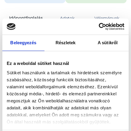
Időpontfoglalás
Adatok
Vélemények
Foglalj időpontot
Beleegyezés
Részletek
A sütikről
Összes szakterület
Sebészeti szakorvosi vizsgálat
Ez a weboldal sütiket használ
Sütiket használunk a tartalmak és hirdetések személyre
szabásához, közösségi funkciók biztosításához,
valamint weboldalforgalmunk elemzéséhez. Ezenkívül
közösségi média-, hirdető- és elemező partnereinkkel
Főoldal
Orvosok
Sebész
megosztjuk az Ön weboldalhasználatra vonatkozó
adatait, akik kombinálhatják az adatokat más olyan
Sebész, Budapest, VI. kerület
Dr. Csiba Borbála
adatokkal, amelyeket Ön adott meg számukra vagy az
Ön által használt más szolgáltatásokból gyűjtöttek.