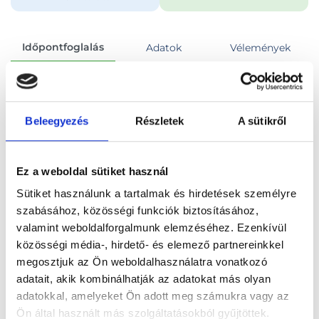
Időpontfoglalás
Adatok
Vélemények
Foglalj időpontot
Beleegyezés
Részletek
A sütikről
Összes szakterület
Ez a weboldal sütiket használ
Sütiket használunk a tartalmak és hirdetések személyre
szabásához, közösségi funkciók biztosításához,
valamint weboldalforgalmunk elemzéséhez. Ezenkívül
Főoldal
Orvosok
Sebész
közösségi média-, hirdető- és elemező partnereinkkel
megosztjuk az Ön weboldalhasználatra vonatkozó
Sebész, Budapest, VII. kerület
adatait, akik kombinálhatják az adatokat más olyan
adatokkal, amelyeket Ön adott meg számukra vagy az
Dr. Dehkhodania Feridoon
Ön által használt más szolgáltatásokból gyűjtöttek.