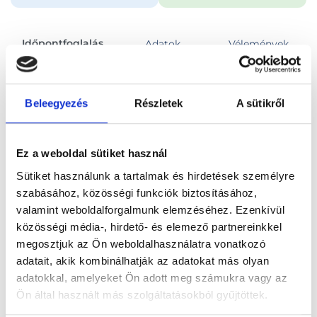
Időpontfoglalás
Adatok
Vélemények
Foglalj időpontot
Beleegyezés
Részletek
A sütikről
Összes szakterület
Ez a weboldal sütiket használ
Sütiket használunk a tartalmak és hirdetések személyre
szabásához, közösségi funkciók biztosításához,
valamint weboldalforgalmunk elemzéséhez. Ezenkívül
közösségi média-, hirdető- és elemező partnereinkkel
Főoldal
Orvosok
Sebész
megosztjuk az Ön weboldalhasználatra vonatkozó
adatait, akik kombinálhatják az adatokat más olyan
Sebész, Székesfehérvár
Dr. Farkas Imre
adatokkal, amelyeket Ön adott meg számukra vagy az
Ön által használt más szolgáltatásokból gyűjtöttek.