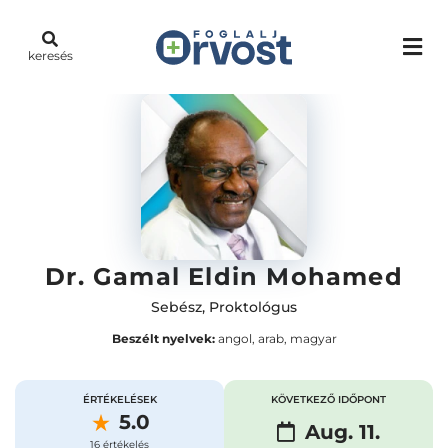
keresés
Dr. Gamal Eldin Mohamed
Sebész
,
Proktológus
Beszélt nyelvek:
angol, arab, magyar
ÉRTÉKELÉSEK
KÖVETKEZŐ IDŐPONT
5.0
Aug. 11.
16 értékelés