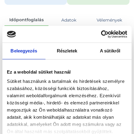
Időpontfoglalás
Adatok
Vélemények
Foglalj időpontot
Beleegyezés
Részletek
A sütikről
Összes szakterület
Ez a weboldal sütiket használ
Sütiket használunk a tartalmak és hirdetések személyre
szabásához, közösségi funkciók biztosításához,
valamint weboldalforgalmunk elemzéséhez. Ezenkívül
Főoldal
Orvosok
Sebész
közösségi média-, hirdető- és elemező partnereinkkel
megosztjuk az Ön weboldalhasználatra vonatkozó
Sebész, Budapest, XI. kerület
adatait, akik kombinálhatják az adatokat más olyan
adatokkal, amelyeket Ön adott meg számukra vagy az
Dr. Gamal Eldin Mohamed
Ön által használt más szolgáltatásokból gyűjtöttek.