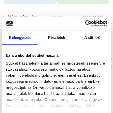
Időpontfoglalás
Adatok
Vélemények
Foglalj időpontot
Beleegyezés
Részletek
A sütikről
Összes szakterület
Ez a weboldal sütiket használ
Sütiket használunk a tartalmak és hirdetések személyre
szabásához, közösségi funkciók biztosításához,
valamint weboldalforgalmunk elemzéséhez. Ezenkívül
közösségi média-, hirdető- és elemező partnereinkkel
Főoldal
Orvosok
Sebész
megosztjuk az Ön weboldalhasználatra vonatkozó
adatait, akik kombinálhatják az adatokat más olyan
Sebész, Budapest, XIII. kerület
Dr. Harmos Flórián
adatokkal, amelyeket Ön adott meg számukra vagy az
Ön által használt más szolgáltatásokból gyűjtöttek.