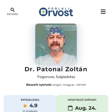
keresés
Dr. Patonai Zoltán
Fogorvos
,
Szájsebész
Beszélt nyelvek:
angol, magyar, német
ÉRTÉKELÉSEK
KÖVETKEZŐ IDŐPONT
4.9
Aug. 24.
10 értékelés