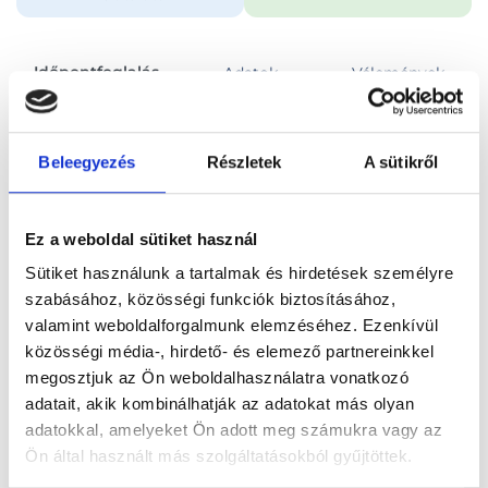
Időpontfoglalás
Adatok
Vélemények
Foglalj időpontot
Beleegyezés
Részletek
A sütikről
Összes szakterület
Ez a weboldal sütiket használ
Sütiket használunk a tartalmak és hirdetések személyre
szabásához, közösségi funkciók biztosításához,
valamint weboldalforgalmunk elemzéséhez. Ezenkívül
közösségi média-, hirdető- és elemező partnereinkkel
Főoldal
Orvosok
Szájsebész
megosztjuk az Ön weboldalhasználatra vonatkozó
adatait, akik kombinálhatják az adatokat más olyan
Szájsebész, Budapest, V. kerület
Dr. Patonai Zoltán
adatokkal, amelyeket Ön adott meg számukra vagy az
Ön által használt más szolgáltatásokból gyűjtöttek.