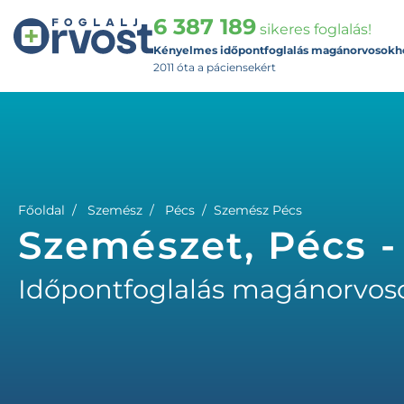
6 387 189
sikeres foglalás!
Kényelmes időpontfoglalás magánorvosokh
2011 óta a páciensekért
Főoldal
Szemész
Pécs
Szemész Pécs
Szemészet, Pécs 
Időpontfoglalás magánorvos