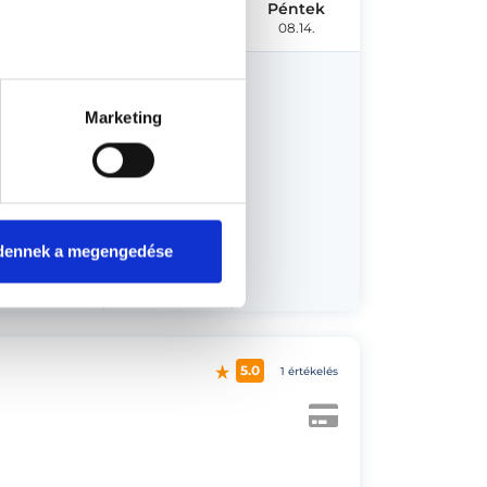
Szerda
Csütörtök
Péntek
08.12.
08.13.
08.14.
Marketing
us 27.
dennek a megengedése
5.0
1 értékelés