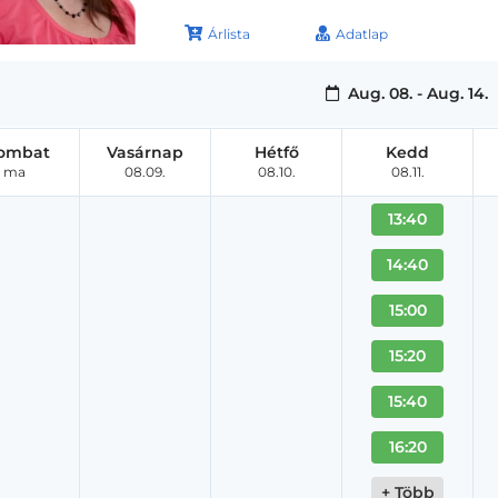
Árlista
Adatlap
Aug. 08. - Aug. 14.
ombat
Vasárnap
Hétfő
Kedd
ma
08.09.
08.10.
08.11.
13:40
14:40
15:00
15:20
15:40
16:20
+ Több