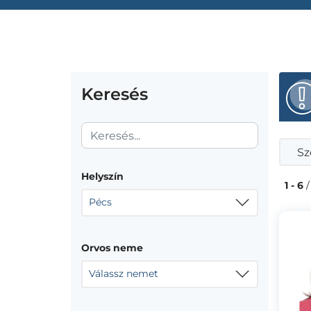
Keresés
Sz
Helyszín
1 - 6
/
Pécs
Orvos neme
Válassz nemet