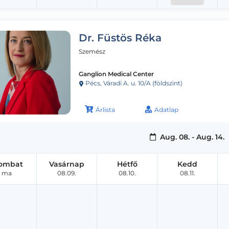
Dr. Füstös Réka
Szemész
Ganglion Medical Center
Pécs, Váradi A. u. 10/A (földszint)
Árlista
Adatlap
Aug. 08. - Aug. 14.
ombat
Vasárnap
Hétfő
Kedd
ma
08.09.
08.10.
08.11.