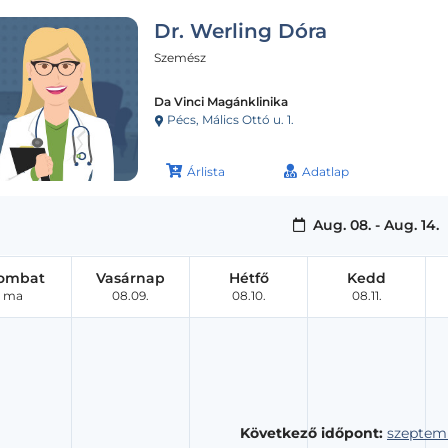
Dr. Werling Dóra
Szemész
Da Vinci Magánklinika
Pécs, Málics Ottó u. 1.
Árlista
Adatlap
Aug. 08. - Aug. 14.
ombat
Vasárnap
Hétfő
Kedd
ma
08.09.
08.10.
08.11.
Következő időpont:
szeptemb