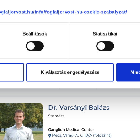
ombat
Vasárnap
Hétfő
Kedd
ma
08.09.
08.10.
08.11.
foglaljorvost.hu/info/foglaljorvost-hu-cookie-szabalyzat/
Beállítások
Statisztikai
Következő időpont:
auguszt
Kiválasztás engedélyezése
Min
Dr. Varsányi Balázs
Szemész
Ganglion Medical Center
Pécs, Váradi A. u. 10/A (földszint)