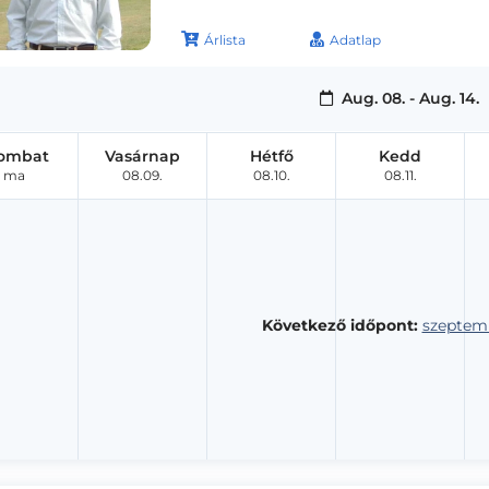
Árlista
Adatlap
Aug. 08. - Aug. 14.
ombat
Vasárnap
Hétfő
Kedd
ma
08.09.
08.10.
08.11.
Következő időpont:
szeptemb