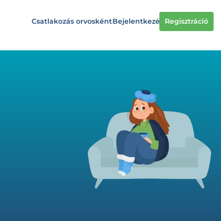
Csatlakozás orvosként
Bejelentkezés
Regisztráció