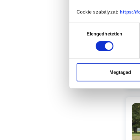
Sz
Cookie szabályzat:
https://
Hozzájárulás
Elengedhetetlen
kiválasztása
Megtagad