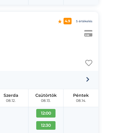
4.9
5 értékelés
Szerda
Csütörtök
Péntek
08.12.
08.13.
08.14.
12:00
12:30