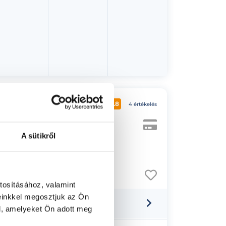
4.8
4 értékelés
A sütikről
tosításához, valamint
einkkel megosztjuk az Ön
l, amelyeket Ön adott meg