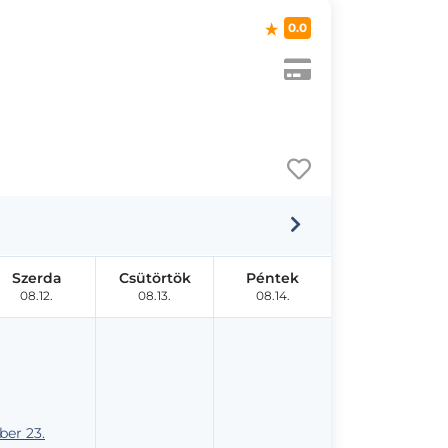
0.0
Szerda
Csütörtök
Péntek
08.12.
08.13.
08.14.
er 23.