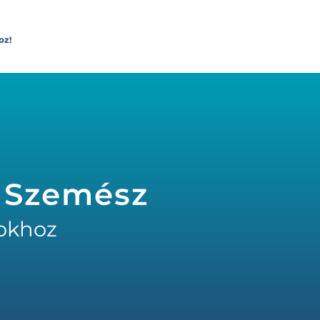
oz!
- Szemész
okhoz