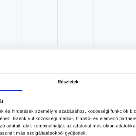
Dr. Varga Beatrix
Szemész
Részletek
Ganglion Medical Center
Pécs, Váradi A. u. 10/A (földszint)
ál
Árlista
Adatlap
mak és hirdetések személyre szabásához, közösségi funkciók biz
hez. Ezenkívül közösségi média-, hirdető- és elemező partner
Aug. 08. - Aug. 14.
zó adatait, akik kombinálhatják az adatokat más olyan adatokka
sznált más szolgáltatásokból gyűjtöttek.