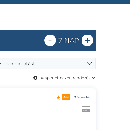
-
+
7 NAP
sz szolgáltatást
4.8
3 értékelés