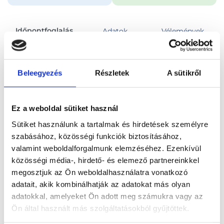
Időpontfoglalás
Adatok
Vélemények
Foglalj időpontot
Beleegyezés
Részletek
A sütikről
Összes szakterület
Ez a weboldal sütiket használ
Sütiket használunk a tartalmak és hirdetések személyre
szabásához, közösségi funkciók biztosításához,
valamint weboldalforgalmunk elemzéséhez. Ezenkívül
közösségi média-, hirdető- és elemező partnereinkkel
Főoldal
Orvosok
Traumatológus
megosztjuk az Ön weboldalhasználatra vonatkozó
adatait, akik kombinálhatják az adatokat más olyan
Traumatológus, Zalaegerszeg
Dr. Németh László
adatokkal, amelyeket Ön adott meg számukra vagy az
Ön által használt más szolgáltatásokból gyűjtöttek.