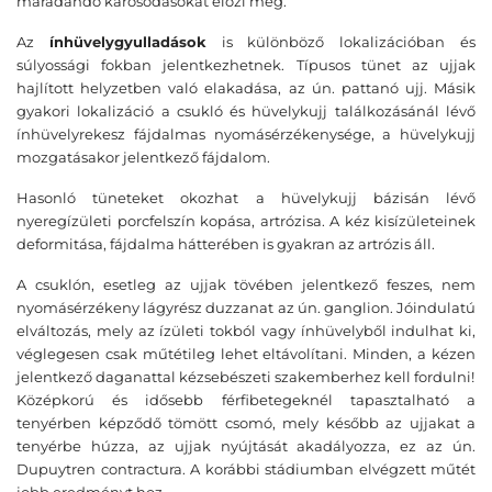
maradandó károsodásokat előzi meg.
Az
ínhüvelygyulladások
is különböző lokalizációban és
súlyossági fokban jelentkezhetnek. Típusos tünet az ujjak
hajlított helyzetben való elakadása, az ún. pattanó ujj. Másik
gyakori lokalizáció a csukló és hüvelykujj találkozásánál lévő
ínhüvelyrekesz fájdalmas nyomásérzékenysége, a hüvelykujj
mozgatásakor jelentkező fájdalom.
Hasonló tüneteket okozhat a hüvelykujj bázisán lévő
nyeregízületi porcfelszín kopása, artrózisa. A kéz kisízületeinek
deformitása, fájdalma hátterében is gyakran az artrózis áll.
A csuklón, esetleg az ujjak tövében jelentkező feszes, nem
nyomásérzékeny lágyrész duzzanat az ún. ganglion. Jóindulatú
elváltozás, mely az ízületi tokból vagy ínhüvelyből indulhat ki,
véglegesen csak műtétileg lehet eltávolítani. Minden, a kézen
jelentkező daganattal kézsebészeti szakemberhez kell fordulni!
Középkorú és idősebb férfibetegeknél tapasztalható a
tenyérben képződő tömött csomó, mely később az ujjakat a
tenyérbe húzza, az ujjak nyújtását akadályozza, ez az ún.
Dupuytren contractura. A korábbi stádiumban elvégzett műtét