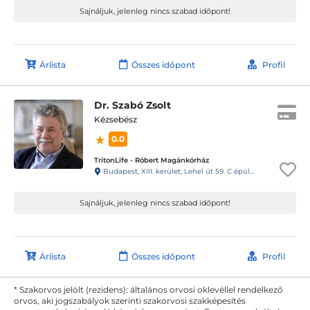
Sajnáljuk, jelenleg nincs szabad időpont!
Árlista
Összes időpont
Profil
Dr. Szabó Zsolt
Kézsebész
0.0
TritonLife - Róbert Magánkórház
Budapest, XIII. kerület, Lehel út 59. C épület
Sajnáljuk, jelenleg nincs szabad időpont!
Árlista
Összes időpont
Profil
* Szakorvos jelölt (rezidens): általános orvosi oklevéllel rendelkező
orvos, aki jogszabályok szerinti szakorvosi szakképesítés