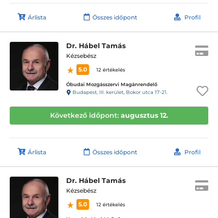
Árlista
Összes időpont
Profil
Dr. Hábel Tamás
Kézsebész
5.0
12 értékelés
Óbudai Mozgásszervi Magánrendelő
Budapest, III. kerület, Bokor utca 17-21.
Következő időpont:
augusztus 12.
Árlista
Összes időpont
Profil
Dr. Hábel Tamás
Kézsebész
5.0
12 értékelés