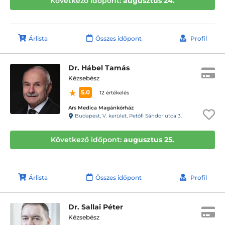
Következő időpont:
augusztus 24.
Árlista
Összes időpont
Profil
Dr. Hábel Tamás
Kézsebész
5.0
12 értékelés
Ars Medica Magánkórház
Budapest, V. kerület, Petőfi Sándor utca 3.
Következő időpont:
augusztus 25.
Árlista
Összes időpont
Profil
Dr. Sallai Péter
Kézsebész