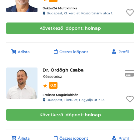
Doktor24 Multiklinika
Budapest, XI. kerület, Koszorúslány utca 1.
Következő időpont:
holnap
Árlista
Összes időpont
Profil
Dr. Ördögh Csaba
Kézsebész
0.0
Emineo Magánkórház
Budapest, I. kerület, Hegyalja út 7-13.
Következő időpont:
holnap
Árlista
Összes időpont
Profil