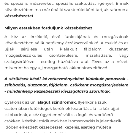
és speciális műszereket, speciális szaktudást igényel. Ennek
következtében ma már önálló szakterületként tartjuk számon a
kézsebészetet
.
Milyen esetekben forduljunk kézsebészhez
A kéz az érzékelő, érző funkciójának és mozgásainak
következtében válik hatékony érzékszervünkké. A csukló és az
ujjak sérülése után kialakult fájdalom, duzzanat,
mozgásbeszűkülés csontsérülésre, ínszakadásra, vagy
szalagsérülésre - esetleg húzódásra utal. Téves az a nézet,
miszerint ha egy ujj mozgatható, akkor nincs eltörve!
A sérülések késői következményeként kialakult panaszok -
zsibbadás, duzzanat, fájdalom, csökkent mozgásterjedelem
- mindenképp kézsebészeti kivizsgálásra szorulnak.
Gyakoriak az ún.
alagút szindrómák
. Ilyenkor a szűk
csatornában futó idegek kerülnek leszorítás alá - a kéz ujjai
zsibbadnak, a kéz ügyetlenné válik, a fogó- és szorítóerő
csökken, későbbi stádiumokban izomsorvadás is jelentkezik.
Időben elkezdett kézsebészeti kezelés, esetleg műtét a