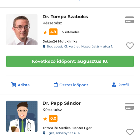
Dr. Tompa Szabolcs
Kézsebész
4.9
5 értékelés
Doktor24 Multiklinika
Budapest, XI. kerület, Koszorúslány utca 1.
Következő időpont:
augusztus 10.
Árlista
Összes időpont
Profil
Dr. Papp Sándor
Kézsebész
0.0
TritonLife Medical Center Eger
Eger, Törvényház u. 4.