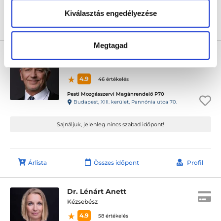
Kiválasztás engedélyezése
Árlista
Összes időpont
Profil
Megtagad
Dr. Szalontay Tibor
Kézsebész
4.9
46 értékelés
Pesti Mozgásszervi Magánrendelő P70
Budapest, XIII. kerület, Pannónia utca 70.
Sajnáljuk, jelenleg nincs szabad időpont!
Árlista
Összes időpont
Profil
Dr. Lénárt Anett
Kézsebész
4.9
58 értékelés