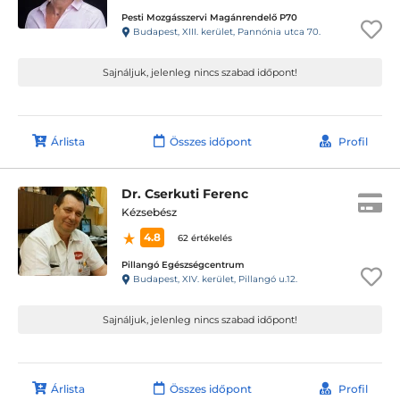
Pesti Mozgásszervi Magánrendelő P70
Budapest, XIII. kerület, Pannónia utca 70.
Sajnáljuk, jelenleg nincs szabad időpont!
Árlista
Összes időpont
Profil
Dr. Cserkuti Ferenc
Kézsebész
4.8
62 értékelés
Pillangó Egészségcentrum
Budapest, XIV. kerület, Pillangó u.12.
Sajnáljuk, jelenleg nincs szabad időpont!
Árlista
Összes időpont
Profil