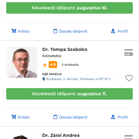
Következő időpont:
augusztus 10.
Árlista
Összes időpont
Profil
Dr. Tompa Szabolcs
Kézsebész
4.9
5 értékelés
IQB Medical
Budapest, II. kerület, Törökvész út 87-91 3. emelet 220 (Rózsadomb center a posta mellett)
Következő időpont:
augusztus 11.
Árlista
Összes időpont
Profil
Dr. Zárai Andrea