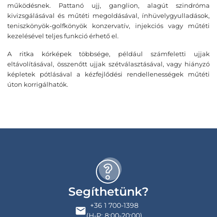
működésnek. Pattanó ujj, ganglion, alagút szindróma
kivizsgálásával és műtéti megoldásával, ínhüvelygyulladások,
teniszkönyök-golfkönyök konzervatív, injekciós vagy műtéti
kezelésével teljes funkció érhető el.
A ritka kórképek többsége, például számfeletti ujjak
eltávolításával, összenőtt ujjak szétválasztásával, vagy hiányzó
képletek pótlásával a kézfejlődési rendellenességek műtéti
úton korrigálhatók.
Segíthetünk?
+36 1 700-1398
(H-P: 8:00-20:00)