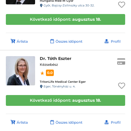
Hungária Med-M Győr
Győr, Bajcsy-Zsilinszky utca 30-32.
Következő időpont:
augusztus 18.
Árlista
Összes időpont
Profil
Dr. Tóth Eszter
Kézsebész
0.0
TritonLife Medical Center Eger
Eger, Törvényház u. 4.
Következő időpont:
augusztus 18.
Árlista
Összes időpont
Profil