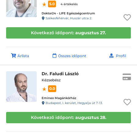
5.0
4 értékelés
Doktor24 - LIFE Egészségcentrum
Székesfehérvár, Huszár utca 2.
Következő időpont:
augusztus 27.
Árlista
Összes időpont
Profil
Dr. Faludi László
Kézsebész
0.0
Emineo Magánkórház
Budapest, I. kerület, Hegyalja út 7-13.
Következő időpont:
augusztus 28.