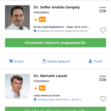
Dr. Seffer András Gergely
Kézsebész
0.0
Budai Egészségközpont - Nagy Jenő utcai magánrendelők
Budapest, XII. kerület, Nagy Jenő utca 8.
Következő időpont:
augusztus 24.
Árlista
Összes időpont
Profil
Dr. Németh László
Kézsebész
0.0
Léda Medical Center
Zalaegerszeg, Ady Endre u. 58. fsz. 3