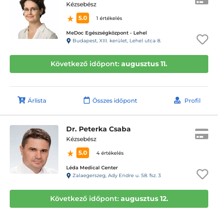
Kézsebész
5.0
1 értékelés
MeDoc Egészségközpont - Lehel
Budapest, XIII. kerület, Lehel utca 8.
Következő időpont:
augusztus 11.
Árlista
Összes időpont
Profil
Dr. Peterka Csaba
Kézsebész
5.0
4 értékelés
Léda Medical Center
Zalaegerszeg, Ady Endre u. 58. fsz. 3
Következő időpont:
augusztus 12.