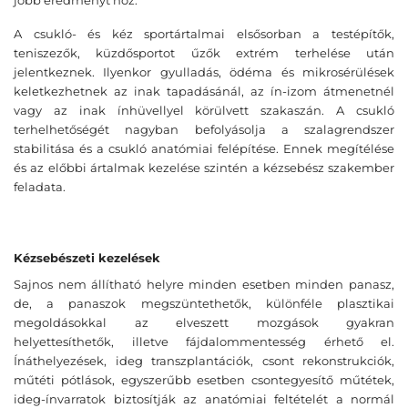
jobb eredményt hoz.
A csukló- és kéz sportártalmai elsősorban a testépítők,
teniszezők, küzdősportot űzők extrém terhelése után
jelentkeznek. Ilyenkor gyulladás, ödéma és mikrosérülések
keletkezhetnek az inak tapadásánál, az ín-izom átmenetnél
vagy az inak ínhüvellyel körülvett szakaszán. A csukló
terhelhetőségét nagyban befolyásolja a szalagrendszer
stabilitása és a csukló anatómiai felépítése. Ennek megítélése
és az előbbi ártalmak kezelése szintén a kézsebész szakember
feladata.
Kézsebészeti kezelések
Sajnos nem állítható helyre minden esetben minden panasz,
de, a panaszok megszüntethetők, különféle plasztikai
megoldásokkal az elveszett mozgások gyakran
helyettesíthetők, illetve fájdalommentesség érhető el.
Ínáthelyezések, ideg transzplantációk, csont rekonstrukciók,
műtéti pótlások, egyszerűbb esetben csontegyesítő műtétek,
ideg-ínvarratok biztosítják az anatómiai feltételét a normál