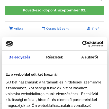
Következő időpont:
szeptember 02.
Árlista
Összes időpont
Profil
Dr. Vermes Tamás
Kézsebész
0.0
Beleegyezés
Részletek
A sütikről
TritonLife Medical Center Veszprém
Veszprém, Vörösmarty Mihály tér 4
Ez a weboldal sütiket használ
Következő időpont:
szeptember 03.
Sütiket használunk a tartalmak és hirdetések személyre
szabásához, közösségi funkciók biztosításához,
valamint weboldalforgalmunk elemzéséhez. Ezenkívül
Árlista
Összes időpont
Profil
közösségi média-, hirdető- és elemező partnereinkkel
megosztjuk az Ön weboldalhasználatra vonatkozó