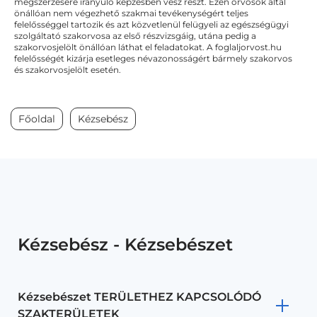
megszerzésére irányuló képzésben vesz részt. Ezen orvosok által
önállóan nem végezhető szakmai tevékenységért teljes
felelősséggel tartozik és azt közvetlenül felügyeli az egészségügyi
szolgáltató szakorvosa az első részvizsgáig, utána pedig a
szakorvosjelölt önállóan láthat el feladatokat. A foglaljorvost.hu
felelősségét kizárja esetleges névazonosságért bármely szakorvos
és szakorvosjelölt esetén.
Főoldal
Kézsebész
Kézsebész - Kézsebészet
Kézsebészet TERÜLETHEZ KAPCSOLÓDÓ
SZAKTERÜLETEK