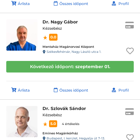
Árlista
Összes időpont
Profil
Dr. Nagy Gábor
Kézsebész
0.0
Mentaház Magánorvosi Központ
Székesfehérvár, Nagy László utca 1.
Következő időpont:
szeptember 01.
Árlista
Összes időpont
Profil
Dr. Szlovák Sándor
Kézsebész
5.0
4 értékelés
Emineo Magánkórház
Budapest, I. kerület, Hegyalja út 7-13.