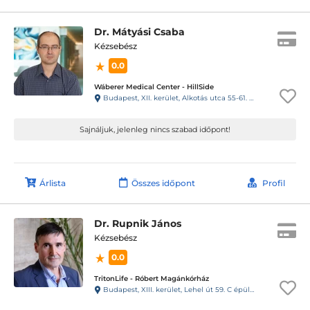
Dr. Mátyási Csaba
Kézsebész
0.0
Wáberer Medical Center - HillSide
Budapest, XII. kerület, Alkotás utca 55-61. Hillside
Sajnáljuk, jelenleg nincs szabad időpont!
Árlista
Összes időpont
Profil
Dr. Rupnik János
Kézsebész
0.0
TritonLife - Róbert Magánkórház
Budapest, XIII. kerület, Lehel út 59. C épület