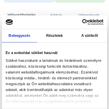
Időpontfoglalás
Adatok
Vélemények
Foglalj időpontot
Beleegyezés
Részletek
A sütikről
Összes szakterület
Ez a weboldal sütiket használ
Sütiket használunk a tartalmak és hirdetések személyre
szabásához, közösségi funkciók biztosításához,
valamint weboldalforgalmunk elemzéséhez. Ezenkívül
közösségi média-, hirdető- és elemező partnereinkkel
Főoldal
Orvosok
Traumatológus
megosztjuk az Ön weboldalhasználatra vonatkozó
adatait, akik kombinálhatják az adatokat más olyan
Traumatológus, Zalaegerszeg
Dr. Németh László
adatokkal, amelyeket Ön adott meg számukra vagy az
Ön által használt más szolgáltatásokból gyűjtöttek.