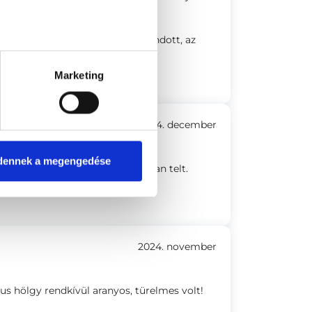
volt, mindent részletesen elmondott, az
Marketing
2024. december
dennek a megengedése
a babamozi nagyon jó hangulatban telt.
2024. november
us hölgy rendkívül aranyos, türelmes volt!