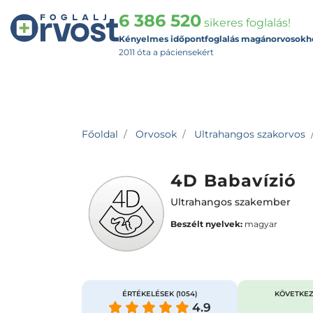
6 386 520
sikeres foglalás!
Kényelmes időpontfoglalás magánorvosokh
2011 óta a páciensekért
Főoldal
Orvosok
Ultrahangos szakorvos
4D Babavízió
Ultrahangos szakember
Beszélt nyelvek:
magyar
ÉRTÉKELÉSEK
(1054)
KÖVETKEZ
4.9