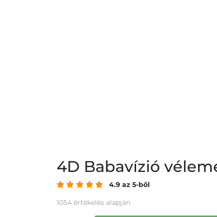
4D Babavízió véle
4.9 az 5-ből
1054 értékelés alapján