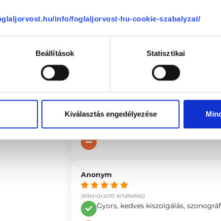
(ellenőrzött értékelés)
foglaljorvost.hu/info/foglaljorvost-hu-cookie-szabalyzat/
A szonográfus hölgy nagyon kedves 
időpont pontosan kezdődött.
-
Beállítások
Statisztikai
Nóra
(ellenőrzött értékelés)
Kiválasztás engedélyezése
Min
Az orvos nagyon türelmes, alapos, 
-
Anonym
(ellenőrzött értékelés)
Gyors, kedves kiszolgálás, szonográf