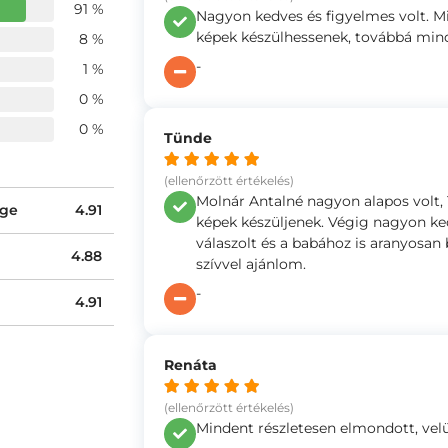
91 %
Nagyon kedves és figyelmes volt. M
képek készülhessenek, továbbá mind
8 %
-
1 %
0 %
0 %
Tünde
(ellenőrzött értékelés)
Molnár Antalné nagyon alapos volt, 
ége
4.91
képek készüljenek. Végig nagyon ke
válaszolt és a babához is aranyosan
4.88
szívvel ajánlom.
-
4.91
Renáta
(ellenőrzött értékelés)
Mindent részletesen elmondott, velün