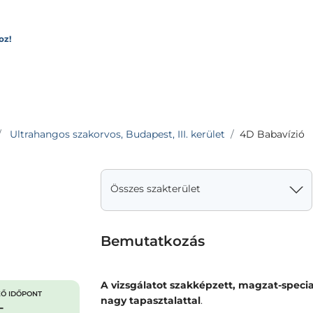
oz!
Ultrahangos szakorvos, Budapest, III. kerület
4D Babavízió
Összes szakterület
Bemutatkozás
A vizsgálatot szakképzett, magzat-speci
Ő IDŐPONT
nagy tapasztalattal
.
-