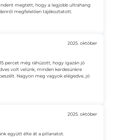
indent megtett, hogy a legjobb ultrahang
enről megfelelően tájékoztatott.
2025. október
15 percet még ráhúzott, hogy igazán jó
dves volt velünk, minden kerdesünkre
 beszélt. Nagyon meg vagyok elégedve, jó
2025. október
k együtt élte át a pillanatot.