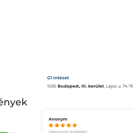
G1 Intézet
1036
Budapest, III. kerület
,
Lajos u. 74-76
mények
Anonym
(ellenőrzött értékelés)