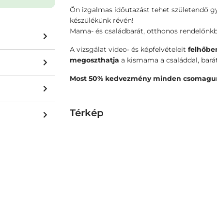
Ön izgalmas időutazást tehet születendő
készülékünk révén!
Mama- és családbarát, otthonos rendelőnkbe
A vizsgálat video- és képfelvételeit
felhőbe
megoszthatja
a kismama a családdal, barát
Most 50% kedvezmény minden csomagu
Térkép