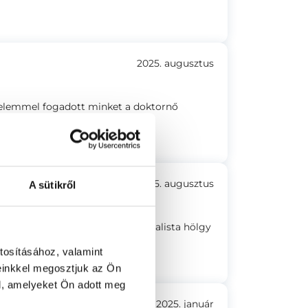
2025. augusztus
relemmel fogadott minket a doktornő
2025. augusztus
A sütikről
izsgálatot végző ultrahang specialista hölgy
tosításához, valamint
einkkel megosztjuk az Ön
l, amelyeket Ön adott meg
2025. január