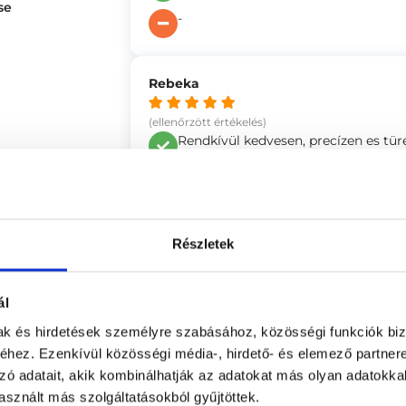
se
-
Rebeka
(ellenőrzött értékelés)
Rendkívül kedvesen, precízen es tü
-
Anonym
Részletek
(ellenőrzött értékelés)
Kedves, türelmes, hozzáértő volt a v
ál
mak és hirdetések személyre szabásához, közösségi funkciók biz
-
hez. Ezenkívül közösségi média-, hirdető- és elemező partner
zó adatait, akik kombinálhatják az adatokat más olyan adatokka
sznált más szolgáltatásokból gyűjtöttek.
Marianna