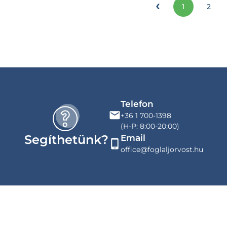
‹
1
2
Telefon
+36 1 700-1398
(H-P: 8:00-20:00)
Segíthetünk?
Email
office@foglaljorvost.hu