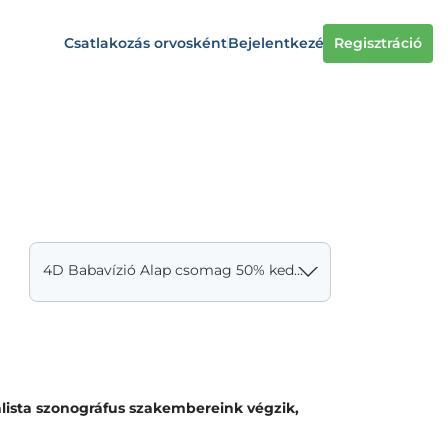
Csatlakozás orvosként
Bejelentkezés
Regisztráció
4D Babavízió Alap csomag 50% kedvezménnyel, AJÁNDÉK PREMIUM csomaggal
alista szonográfus szakembereink végzik,