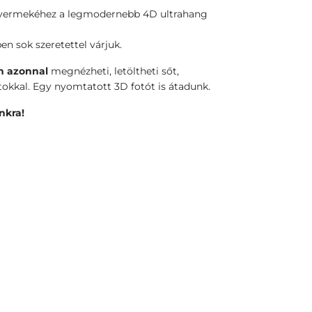
 gyermekéhez a legmodernebb 4D ultrahang
n sok szeretettel várjuk.
n azonnal
megnézheti, letöltheti sőt,
okkal. Egy nyomtatott 3D fotót is átadunk.
nkra!