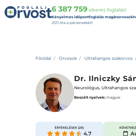
6 387 759
sikeres foglalás!
Kényelmes időpontfoglalás magánorvosokh
2011 óta a páciensekért
Főoldal
Orvosok
Ultrahangos szakorvos
Dr. Ilniczky Sá
Neurológus
,
Ultrahangos sz
Beszélt nyelvek:
magyar
ÉRTÉKELÉSEK
(28)
KÖVETKEZ
4.7
Au