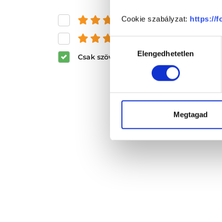
Cookie szabályzat:
https://
és felette
és felette
Hozzájárulás
Elengedhetetlen
kiválasztása
Csak szöveges értékelések megjeleníté
Megtagad