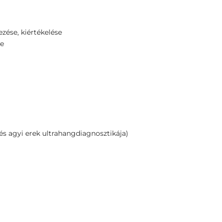
ezése, kiértékelése
se
és agyi erek ultrahangdiagnosztikája)