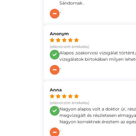
Sándornak .
-
Anonym
(ellenőrzött értékelés)
Alapos ,szakorvosi vizsgálat történ
vizsgálatok birtokában milyen lehet
-
Anna
(ellenőrzött értékelés)
Nagyon alapos volt a doktor úr, rés
megvizsgált és részletesen elmagyar
Nagyon korrektnek éreztem az egész
-