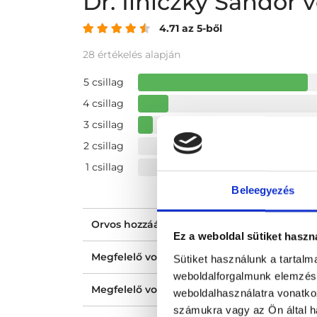
Dr. Ilniczky Sándor
4.71 az 5-ből
28 értékelés alapján
5 csillag
4 csillag
3 csillag
2 csillag
1 csillag
Beleegyezés
Orvos hozzáállása, figyelmessége, kedvess
Ez a weboldal sütiket haszn
Megfelelő volt a tájékoztatásod?
Sütiket használunk a tartal
weboldalforgalmunk elemzésé
Megfelelő volt az ellátásod?
weboldalhasználatra vonatko
számukra vagy az Ön által ha