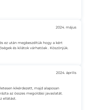
2024. május
t,és ez után megbeszéltük hogy a kért
őségek és kilátok várhatóak . Köszönjük.
2024. április
zletesen kikérdezett, majd alaposan
ázta az összes megoldási javaslatát.
 ellátást.