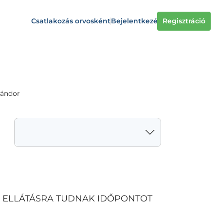
Csatlakozás orvosként
Bejelentkezés
Regisztráció
Sándor
S ELLÁTÁSRA TUDNAK IDŐPONTOT