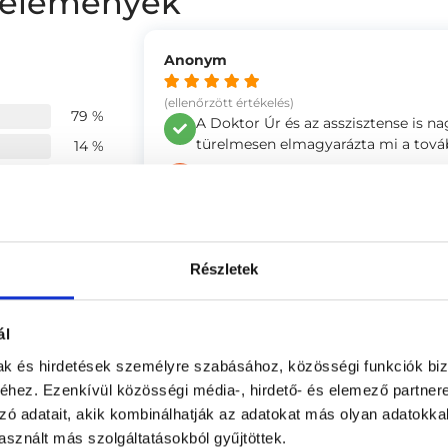
 vélemények
Anonym
(ellenőrzött értékelés)
79 %
A Doktor Úr és az asszisztense is n
türelmesen elmagyarázta mi a továb
14 %
-
7 %
0 %
0 %
Zsuzsanna
Részletek
(ellenőrzött értékelés)
Doktor Úr figyelmes, alapos, minde
ége
4.75
ál
-
4.68
mak és hirdetések személyre szabásához, közösségi funkciók biz
hez. Ezenkívül közösségi média-, hirdető- és elemező partner
4.68
zó adatait, akik kombinálhatják az adatokat más olyan adatokka
Anna
sznált más szolgáltatásokból gyűjtöttek.