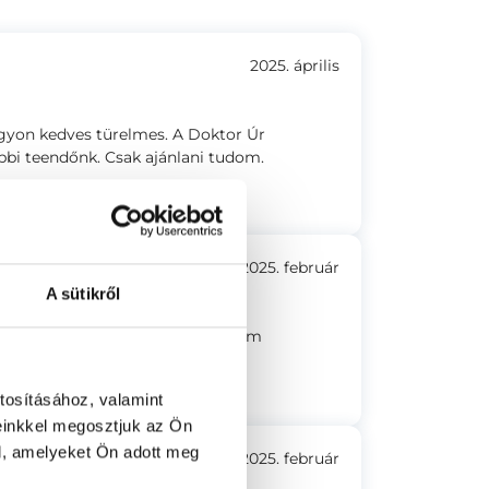
2025. április
agyon kedves türelmes. A Doktor Úr
bi teendőnk. Csak ajánlani tudom.
2025. február
A sütikről
nt elmondott. Csak ajánlani tudom
tosításához, valamint
einkkel megosztjuk az Ön
l, amelyeket Ön adott meg
2025. február