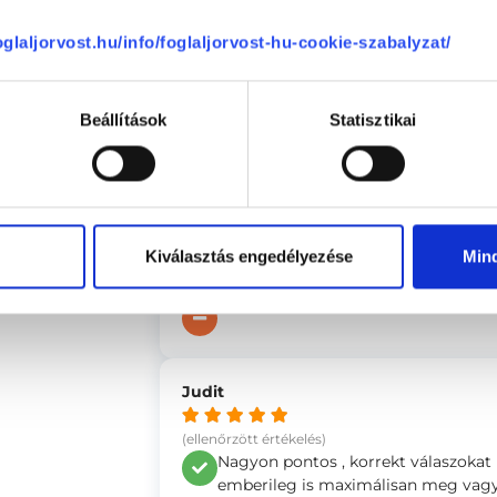
(ellenőrzött értékelés)
-
foglaljorvost.hu/info/foglaljorvost-hu-cookie-szabalyzat/
Hát maga a problémám megoldása. D
Beállítások
Statisztikai
se
József
(ellenőrzött értékelés)
A doktor úr előzékeny kedves oda f
érthetően válaszolt. Nagyon meg vo
Kiválasztás engedélyezése
Min
doktor úr nagy tudással rendelkezik
-
Judit
(ellenőrzött értékelés)
Nagyon pontos , korrekt válaszokat
emberileg is maximálisan meg vagy