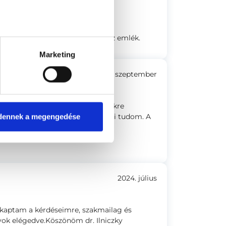
e mivel sikeres volt nem rossz emlék.
Marketing
2024. szeptember
igyel a betegre. Minden kérdésünkre
ltunk elégedve vele csak ajánlani tudom. A
dennek a megengedése
.
2024. július
 kaptam a kérdéseimre, szakmailag és
ok elégedve.Köszönöm dr. Ilniczky