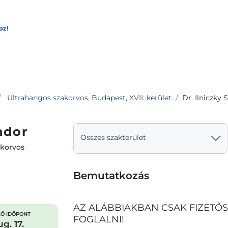
oz!
Ultrahangos szakorvos, Budapest, XVII. kerület
Dr. Ilniczky 
ndor
Összes szakterület
akorvos
Bemutatkozás
AZ ALÁBBIAKBAN CSAK FIZETŐ
Ő IDŐPONT
FOGLALNI!
g. 17.