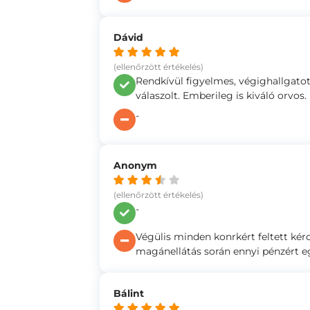
Dávid
(ellenőrzött értékelés)
Rendkívül figyelmes, végighallgat
válaszolt. Emberileg is kiváló orvos.
-
Anonym
(ellenőrzött értékelés)
-
Végülis minden konrkért feltett kér
magánellátás során ennyi pénzért eg
Bálint