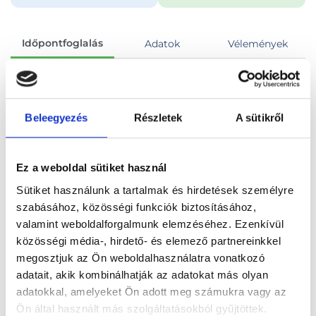
Időpontfoglalás
Adatok
Vélemények
Foglalj időpontot
Beleegyezés
Részletek
A sütikről
Összes szakterület
Hasi és kismedencei ultrahang vizsgálat
Ez a weboldal sütiket használ
Sütiket használunk a tartalmak és hirdetések személyre
szabásához, közösségi funkciók biztosításához,
valamint weboldalforgalmunk elemzéséhez. Ezenkívül
Főoldal
Orvosok
Ultrahangos szakorvos
közösségi média-, hirdető- és elemező partnereinkkel
megosztjuk az Ön weboldalhasználatra vonatkozó
Ultrahangos szakorvos, Budapest, X. kerület
adatait, akik kombinálhatják az adatokat más olyan
adatokkal, amelyeket Ön adott meg számukra vagy az
Dr. Papp Borbála
Ön által használt más szolgáltatásokból gyűjtöttek.