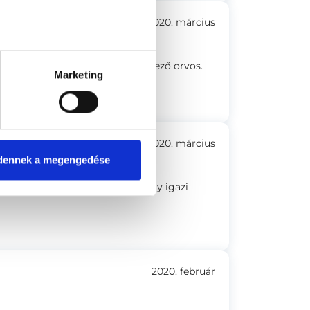
2020. március
szakmai felkészültséggel rendelkező orvos.
Marketing
2020. március
dennek a megengedése
úgy állt az emberhez, ahogy egy igazi
2020. február