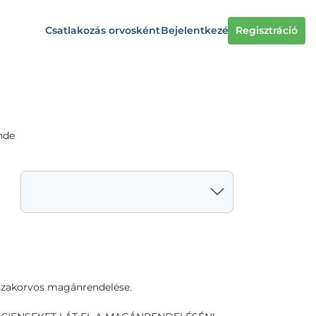
Csatlakozás orvosként
Bejelentkezés
Regisztráció
nde
 szakorvos magánrendelése.