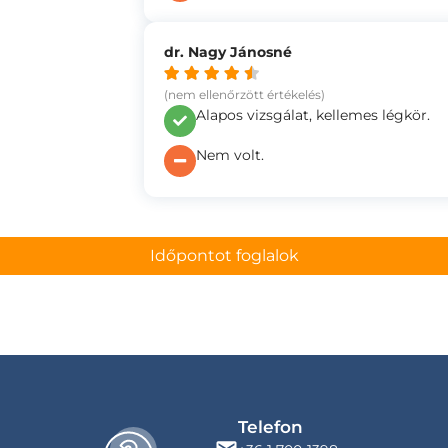
dr. Nagy Jánosné
(nem ellenőrzött értékelés)
Alapos vizsgálat, kellemes légkör.
Nem volt.
Időpontot foglalok
Telefon