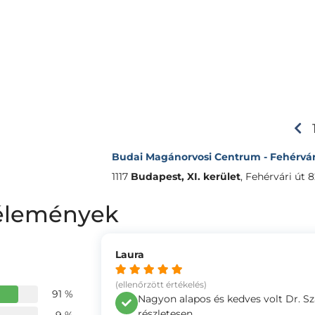
Budai Magánorvosi Centrum - Fehérvári
1117
Budapest, XI. kerület
,
Fehérvári út 8
vélemények
Laura
(ellenőrzött értékelés)
91 %
Nagyon alapos és kedves volt Dr. S
részletesen.