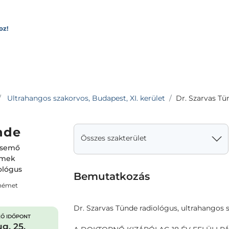
oz!
Ultrahangos szakorvos, Budapest, XI. kerület
Dr. Szarvas Tü
nde
Összes szakterület
csemő
rmek
ológus
Bemutatkozás
 német
Dr. Szarvas Tünde radiológus, ultrahangos
Ő IDŐPONT
g. 25.