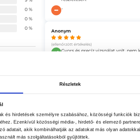
9 %
-
0 %
0 %
0 %
Anonym
(ellenőrzött értékelés)
Gyors és precíz vizsgálat volt, nem k
ége
4.96
-
4.87
4.83
Részletek
Anonym
(ellenőrzött értékelés)
ál
Szarvas Tünde Doktornőnél jártam 
szimpatikus volt a Doktornő, alap
mak és hirdetések személyre szabásához, közösségi funkciók biz
elmondott, hogy mit lát a vizsgálat 
hez. Ezenkívül közösségi média-, hirdető- és elemező partner
-
zó adatait, akik kombinálhatják az adatokat más olyan adatokka
se
sznált más szolgáltatásokból gyűjtöttek.