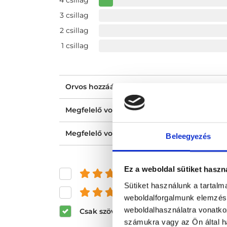
4 csillag
3 csillag
2 csillag
1 csillag
Orvos hozzáállása, figyelmessége, kedvess
Megfelelő volt a tájékoztatásod?
Megfelelő volt az ellátásod?
Beleegyezés
Ez a weboldal sütiket haszn
és felette
Sütiket használunk a tartal
és felette
weboldalforgalmunk elemzésé
weboldalhasználatra vonatko
Csak szöveges értékelések megjeleníté
számukra vagy az Ön által ha