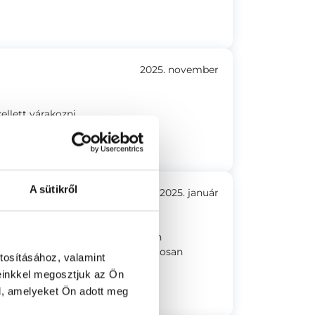
2025. november
ellett várakozni.
A sütikről
2025. január
pajzsmirigy ultrahangon. Nagyon
osan megvizsgált és mindent pontosan
tosításához, valamint
során.
einkkel megosztjuk az Ön
l, amelyeket Ön adott meg