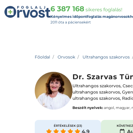
6 387 168
sikeres foglalás!
Kényelmes időpontfoglalás magánorvosokh
2011 óta a páciensekért
Főoldal
Orvosok
Ultrahangos szakorvos
Dr. Szarvas Tü
Ultrahangos szakorvos
,
Cse
ultrahangos szakorvos
,
Gye
ultrahangos szakorvos
,
Radi
Beszélt nyelvek:
angol, magyar,
ÉRTÉKELÉSEK
(23)
KÖVETKEZ
4.9
Au