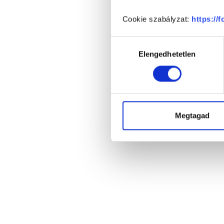
Cookie szabályzat:
https://
Hozzájárulás
Elengedhetetlen
kiválasztása
Megtagad