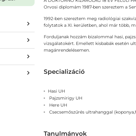
A DOKTORNŐ KIZÁRÓLAG 18 ÉV FELÜLI P
Orvosi diplomám 1987-ben szereztem a Se
1992-ben szereztem meg radiológiai szakviz
folytatok a XI. kerületben, ahol már több, 
Forduljanak hozzám bizalommal hasi, pajzs
vizsgálatokért. Emellett kisbabák esetén u
magánrendelésemen.
Specializáció
Hasi UH
Pajzsmirigy UH
Here UH
Csecsemőszűrés ultrahanggal (koponya,h
Tanulmányok