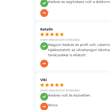
Kedves es segitokesz volt a doktorn
-
Katalin
(nem ellenőrzött értékelés)
Nagyon kedves és profi volt, valamin
tájékoztatott az ultrahangon látotta
tanácsokkal is ellátott.
-
Viki
(nem ellenőrzött értékelés)
Kedves volt és közvetlen.
Nincs