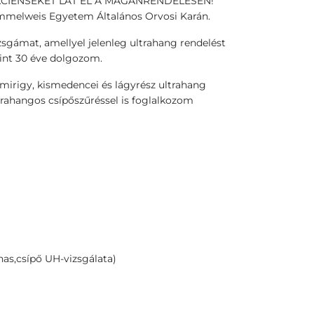
ÁCIENSEKET LÁT EL A MAGÁNRENDELÉSÉN!
mmelweis Egyetem Általános Orvosi Karán.
sgámat, amellyel jelenleg ultrahang rendelést
mint 30 éve dolgozom.
mirigy, kismedencei és lágyrész ultrahang
ltrahangos csípőszűréssel is foglalkozom
as,csípő UH-vizsgálata)