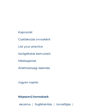
Kapcsolat
Csatlakozás orvosként
List your practice
Szolgáltatás bemutató
Médiaajánlat
Átláthatósági Jelentés
Ingyen naptár
Népszerű keresések
ekcéma
|
fogfehérítés
|
torokfájás
|