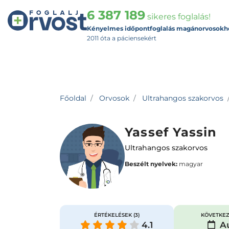
6 387 189
sikeres foglalás!
Kényelmes időpontfoglalás magánorvosokh
2011 óta a páciensekért
Főoldal
Orvosok
Ultrahangos szakorvos
Yassef Yassin
Ultrahangos szakorvos
Beszélt nyelvek:
magyar
ÉRTÉKELÉSEK
(3)
KÖVETKEZ
4.1
Au