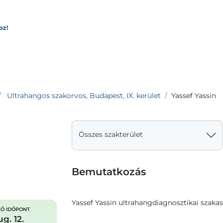
oz!
Ultrahangos szakorvos, Budapest, IX. kerület
Yassef Yassin
Összes szakterület
Bemutatkozás
Yassef Yassin ultrahangdiagnosztikai szaka
Ő IDŐPONT
g. 12.