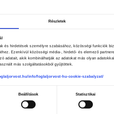
0 %
0 %
Részletek
ége
4.33
ál
mak és hirdetések személyre szabásához, közösségi funkciók biz
4
hez. Ezenkívül közösségi média-, hirdető- és elemező partner
4
zó adatait, akik kombinálhatják az adatokat más olyan adatokka
sznált más szolgáltatásokból gyűjtöttek.
foglaljorvost.hu/info/foglaljorvost-hu-cookie-szabalyzat/
Beállítások
Statisztikai
se