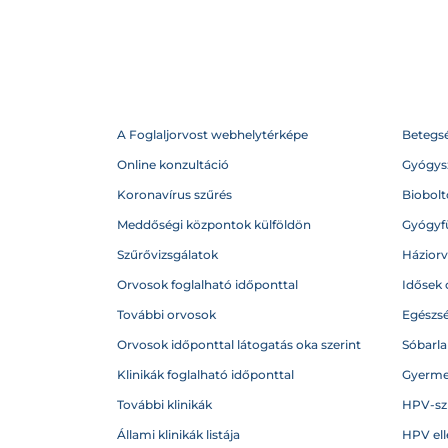
A Foglaljorvost webhelytérképe
Betegs
Online konzultáció
Gyógysz
Koronavírus szűrés
Biobolto
Meddőségi központok külföldön
Gyógyf
Szűrővizsgálatok
Házior
Orvosok foglalható időponttal
Idősek 
További orvosok
Egészs
Orvosok időponttal látogatás oka szerint
Sóbarl
Klinikák foglalható időponttal
Gyerme
További klinikák
HPV-sz
Állami klinikák listája
HPV ell