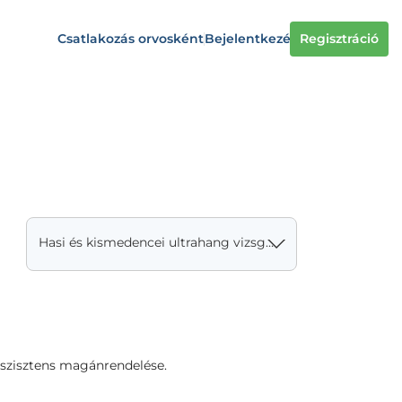
Csatlakozás orvosként
Bejelentkezés
Regisztráció
Hasi és kismedencei ultrahang vizsgálat
sszisztens magánrendelése.