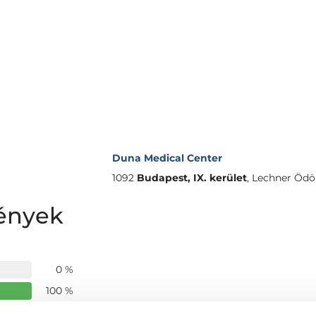
Duna Medical Center
1092
Budapest, IX. kerület
,
Lechner Ödön
mények
0 %
100 %
0 %