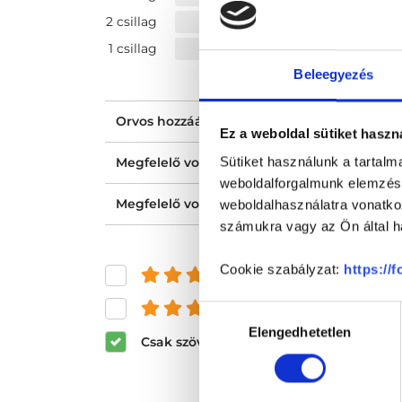
2 csillag
1 csillag
Beleegyezés
Orvos hozzáállása, figyelmessége, kedvess
Ez a weboldal sütiket haszn
Sütiket használunk a tartal
Megfelelő volt a tájékoztatásod?
weboldalforgalmunk elemzésé
Megfelelő volt az ellátásod?
weboldalhasználatra vonatko
számukra vagy az Ön által ha
Cookie szabályzat:
https://
és felette
és felette
Hozzájárulás
Elengedhetetlen
kiválasztása
Csak szöveges értékelések megjeleníté