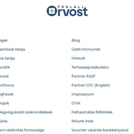
égek
Blog
ertárak listája
Üzleti hírmondó
k listája
Hírlevél
ürdők
Terhességi kalkulátor
vosok
Partner ÁSZF
otthona
Partner GTC (English)
égházak
Impresszum
angok
GYIK
kgyógyászati szakrendelések
Felhasználási feltételek
űrés
Rólunk írták
eni védőoltás fontossága
Voucher vásárlás bankkártyával