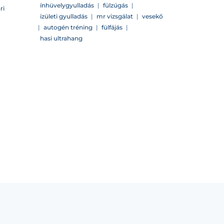
ínhüvelygyulladás
|
fülzúgás
|
ri
izületi gyulladás
|
mr vizsgálat
|
vesekő
|
autogén tréning
|
fülfájás
|
hasi ultrahang