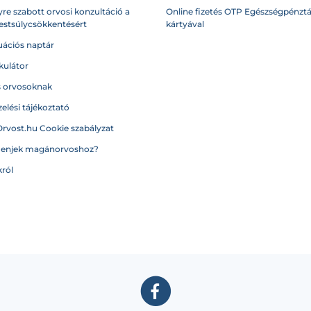
re szabott orvosi konzultáció a
Online fizetés OTP Egészségpénztá
testsúlycsökkentésért
kártyával
ációs naptár
kulátor
s orvosoknak
elési tájékoztató
Orvost.hu Cookie szabályzat
menjek magánorvoshoz?
ról