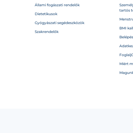
Állami fogászati rendelők
Személy
tartós 
Dietetikusok
Menstru
Gyógyászati segédeszközök
BMI kal
Szakrendelők
Belépé
Adatkez
Foglalj
Miért 
Magunk