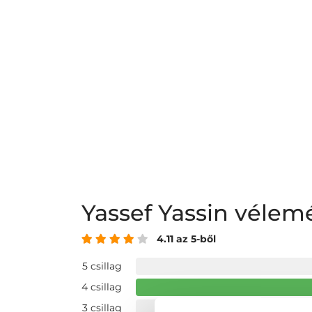
Yassef Yassin véle
4.11 az 5-ből
5 csillag
4 csillag
3 csillag