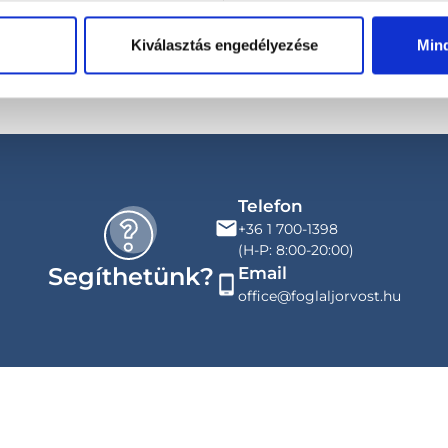
Időpontot foglalok
Kiválasztás engedélyezése
Min
Telefon
+36 1 700-1398
(H-P: 8:00-20:00)
Segíthetünk?
Email
office@foglaljorvost.hu