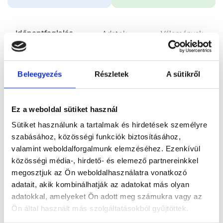
Időpontfoglalás
Adatok
Vélemények
Foglalj időpontot
Beleegyezés
Részletek
A sütikről
Összes szakterület
Ez a weboldal sütiket használ
Sütiket használunk a tartalmak és hirdetések személyre
szabásához, közösségi funkciók biztosításához,
valamint weboldalforgalmunk elemzéséhez. Ezenkívül
közösségi média-, hirdető- és elemező partnereinkkel
Főoldal
Orvosok
Urológus
megosztjuk az Ön weboldalhasználatra vonatkozó
adatait, akik kombinálhatják az adatokat más olyan
Urológus, Budapest, XI. kerület
Dr. Almási Mária
adatokkal, amelyeket Ön adott meg számukra vagy az
Ön által használt más szolgáltatásokból gyűjtöttek.