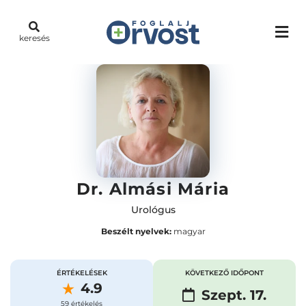
keresés
Dr. Almási Mária
Urológus
Beszélt nyelvek:
magyar
ÉRTÉKELÉSEK
KÖVETKEZŐ IDŐPONT
4.9
Szept. 17.
59 értékelés