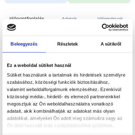
Időpontfoglalás
Adatok
Vélemények
Foglalj időpontot
Beleegyezés
Részletek
A sütikről
Összes szakterület
Ez a weboldal sütiket használ
Sütiket használunk a tartalmak és hirdetések személyre
szabásához, közösségi funkciók biztosításához,
valamint weboldalforgalmunk elemzéséhez. Ezenkívül
közösségi média-, hirdető- és elemező partnereinkkel
Főoldal
Orvosok
Urológus
megosztjuk az Ön weboldalhasználatra vonatkozó
adatait, akik kombinálhatják az adatokat más olyan
Urológus, Budapest, XIII. kerület
Dr. Bata Anikó
adatokkal, amelyeket Ön adott meg számukra vagy az
Ön által használt más szolgáltatásokból gyűjtöttek.