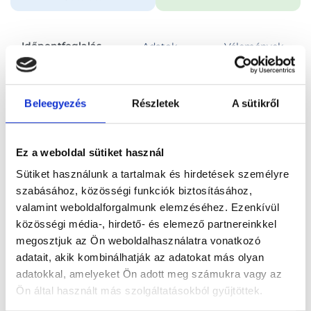
Időpontfoglalás
Adatok
Vélemények
Foglalj időpontot
Beleegyezés
Részletek
A sütikről
Összes szakterület
Ez a weboldal sütiket használ
Sütiket használunk a tartalmak és hirdetések személyre
szabásához, közösségi funkciók biztosításához,
valamint weboldalforgalmunk elemzéséhez. Ezenkívül
közösségi média-, hirdető- és elemező partnereinkkel
Főoldal
Orvosok
Urológus
megosztjuk az Ön weboldalhasználatra vonatkozó
adatait, akik kombinálhatják az adatokat más olyan
Urológus, Székesfehérvár
Dr. Kovács László
adatokkal, amelyeket Ön adott meg számukra vagy az
Ön által használt más szolgáltatásokból gyűjtöttek.