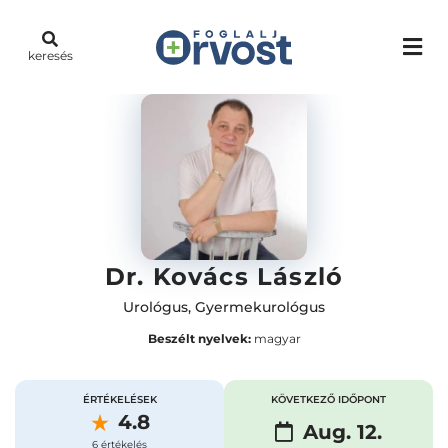
keresés
Dr. Kovács László
Urológus
,
Gyermekurológus
Beszélt nyelvek:
magyar
ÉRTÉKELÉSEK
KÖVETKEZŐ IDŐPONT
4.8
Aug. 12.
6 értékelés