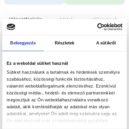
Időpontfoglalás
Adatok
Vélemények
Foglalj időpontot
Beleegyezés
Részletek
A sütikről
Összes szakterület
Konzultáció, általános vizsgálat
Ez a weboldal sütiket használ
Sütiket használunk a tartalmak és hirdetések személyre
szabásához, közösségi funkciók biztosításához,
valamint weboldalforgalmunk elemzéséhez. Ezenkívül
közösségi média-, hirdető- és elemező partnereinkkel
Főoldal
Orvosok
Urológus
megosztjuk az Ön weboldalhasználatra vonatkozó
adatait, akik kombinálhatják az adatokat más olyan
Urológus, Kiskunfélegyháza
Dr. Oroszi Tamás
adatokkal, amelyeket Ön adott meg számukra vagy az
Ön által használt más szolgáltatásokból gyűjtöttek.