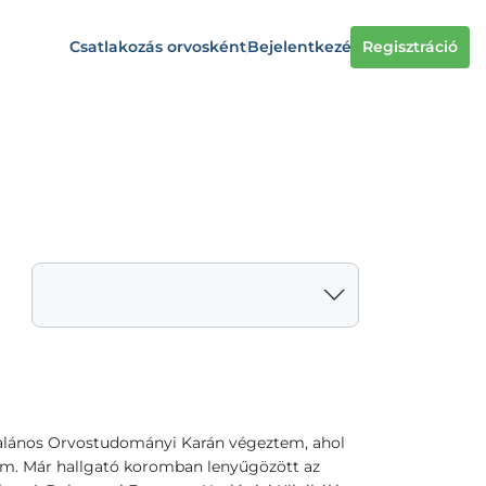
Csatlakozás orvosként
Bejelentkezés
Regisztráció
lános Orvostudományi Karán végeztem, ahol
tem. Már hallgató koromban lenyűgözött az