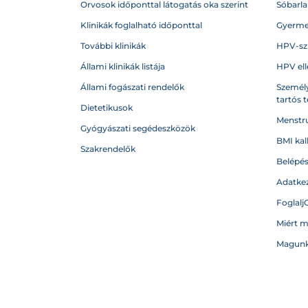
Orvosok időponttal látogatás oka szerint
Sóbarl
Klinikák foglalható időponttal
Gyerme
További klinikák
HPV-sz
Állami klinikák listája
HPV ell
Állami fogászati rendelők
Személy
tartós 
Dietetikusok
Menstru
Gyógyászati segédeszközök
BMI kal
Szakrendelők
Belépé
Adatkez
Foglalj
Miért 
Magunk