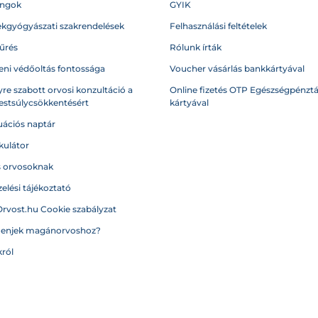
angok
GYIK
kgyógyászati szakrendelések
Felhasználási feltételek
űrés
Rólunk írták
eni védőoltás fontossága
Voucher vásárlás bankkártyával
re szabott orvosi konzultáció a
Online fizetés OTP Egészségpénztá
testsúlycsökkentésért
kártyával
ációs naptár
kulátor
s orvosoknak
elési tájékoztató
Orvost.hu Cookie szabályzat
menjek magánorvoshoz?
ról