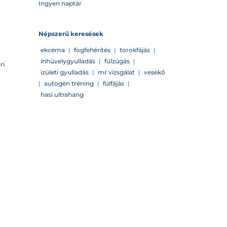
Ingyen naptár
Népszerű keresések
ekcéma
|
fogfehérítés
|
torokfájás
|
ínhüvelygyulladás
|
fülzúgás
|
ri
izületi gyulladás
|
mr vizsgálat
|
vesekő
|
autogén tréning
|
fülfájás
|
hasi ultrahang