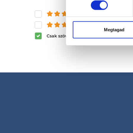
és felette
és felette
Megtagad
Csak szöveges értékelések megjeleníté