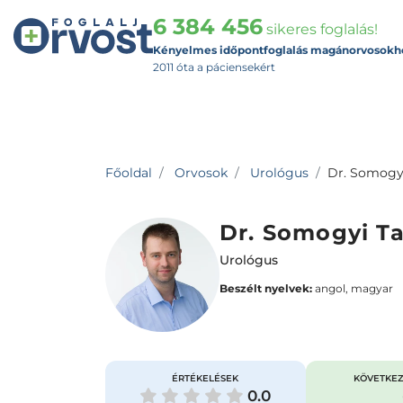
6 384 456
sikeres foglalás!
Kényelmes időpontfoglalás magánorvosokh
2011 óta a páciensekért
Főoldal
Orvosok
Urológus
Dr. Somogy
Dr. Somogyi T
Urológus
Beszélt nyelvek:
angol, magyar
ÉRTÉKELÉSEK
KÖVETKEZ
0.0