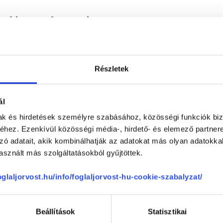
 vélemények
0 %
Részletek
0 %
0 %
ál
0 %
mak és hirdetések személyre szabásához, közösségi funkciók biz
0 %
hez. Ezenkívül közösségi média-, hirdető- és elemező partner
zó adatait, akik kombinálhatják az adatokat más olyan adatokka
sznált más szolgáltatásokból gyűjtöttek.
ége
-
foglaljorvost.hu/info/foglaljorvost-hu-cookie-szabalyzat/
-
-
Beállítások
Statisztikai