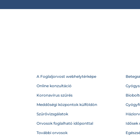
A Foglaljorvost webhelytérképe
Betegs
Online konzultáció
Gyógysz
Koronavírus szűrés
Biobolto
Meddőségi központok külföldön
Gyógyf
Szűrővizsgálatok
Házior
Orvosok foglalható időponttal
Idősek 
További orvosok
Egészs