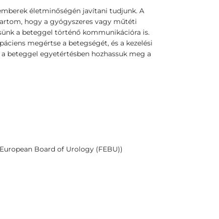
mberek életminőségén javítani tudjunk. A
tartom, hogy a gyógyszeres vagy műtéti
ssünk a beteggel történő kommunikációra is.
áciens megértse a betegségét, és a kezelési
gy a beteggel egyetértésben hozhassuk meg a
e European Board of Urology (FEBU))