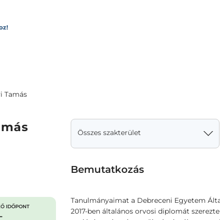
oz!
i Tamás
amás
Összes szakterület
Bemutatkozás
Tanulmányaimat a Debreceni Egyetem Álta
Ő IDŐPONT
2017-ben általános orvosi diplomát szerez
-