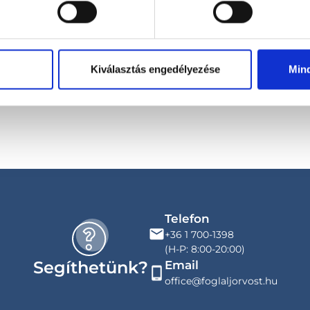
Kiválasztás engedélyezése
Min
se
Telefon
+36 1 700-1398
(H-P: 8:00-20:00)
Segíthetünk?
Email
office@foglaljorvost.hu