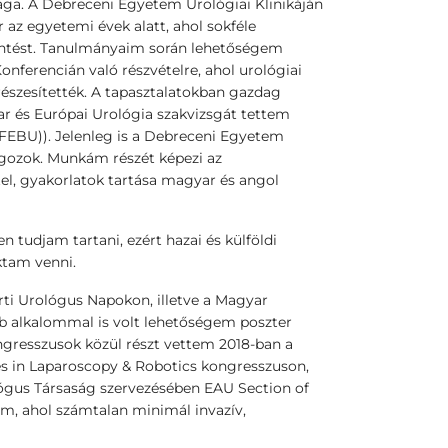
ga. A Debreceni Egyetem Urológiai Klinikáján
az egyetemi évek alatt, ahol sokféle
ntést. Tanulmányaim során lehetőségem
ferencián való részvételre, ahol urológiai
észesítették. A tapasztalatokban gazdag
r és Európai Urológia szakvizsgát tettem
(FEBU)). Jelenleg is a Debreceni Egyetem
gozok. Munkám részét képezi az
el, gyakorlatok tartása magyar és angol
 tudjam tartani, ezért hazai és külföldi
ktam venni.
rti Urológus Napokon, illetve a Magyar
b alkalommal is volt lehetőségem poszter
ongresszusok közül részt vettem 2018-ban a
s in Laparoscopy & Robotics kongresszuson,
lógus Társaság szervezésében EAU Section of
m, ahol számtalan minimál invazív,