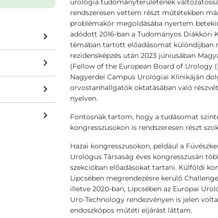
urológia tudományterületének változatossá
rendszeresen vettem részt műtétekben már 
problémakör megoldásába nyertem beteki
adódott 2016-ban a Tudományos Diákköri Kon
témában tartott előadásomat különdíjban r
rezidensképzés után 2023 júniusában Magya
(Fellow of the European Board of Urology 
Nagyerdei Campus Urológiai Klinikáján dol
orvostanhallgatók oktatásában való részvét
nyelven.
Fontosnak tartom, hogy a tudásomat szinten
kongresszusokon is rendszeresen részt szo
Hazai kongresszusokon, például a Füvészke
Urológus Társaság éves kongresszusán töb
szekcióban előadásokat tartani. Külföldi k
Lipcsében megrendezésre kerülő Challenge
illetve 2020-ban, Lipcsében az Európai Uro
Uro-Technology rendezvényen is jelen volta
endoszkópos műtéti eljárást láttam.