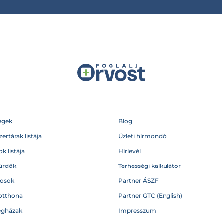
égek
Blog
ertárak listája
Üzleti hírmondó
k listája
Hírlevél
ürdők
Terhességi kalkulátor
vosok
Partner ÁSZF
otthona
Partner GTC (English)
égházak
Impresszum