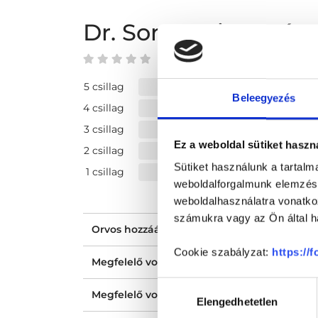
Dr. Somogyi Tamás
0 az 5-ből
5 csillag
Beleegyezés
4 csillag
3 csillag
Ez a weboldal sütiket haszn
2 csillag
Sütiket használunk a tartal
1 csillag
weboldalforgalmunk elemzésé
weboldalhasználatra vonatko
számukra vagy az Ön által ha
Orvos hozzáállása, figyelmessége, kedvess
Cookie szabályzat:
https://
Megfelelő volt a tájékoztatásod?
Hozzájárulás
Megfelelő volt az ellátásod?
Elengedhetetlen
kiválasztása