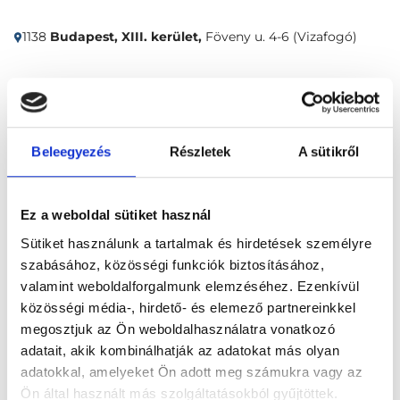
1138
Budapest, XIII. kerület,
Föveny u. 4-6 (Vizafogó)
Időpontfoglalás
Adatok
Vélemények
Beleegyezés
Részletek
A sütikről
Foglalj időpontot
Összes szakterület
Ez a weboldal sütiket használ
Sütiket használunk a tartalmak és hirdetések személyre
szabásához, közösségi funkciók biztosításához,
valamint weboldalforgalmunk elemzéséhez. Ezenkívül
közösségi média-, hirdető- és elemező partnereinkkel
megosztjuk az Ön weboldalhasználatra vonatkozó
adatait, akik kombinálhatják az adatokat más olyan
Főoldal
Klinikák
adatokkal, amelyeket Ön adott meg számukra vagy az
Angiológus, Budapest, XIII. kerület
Ön által használt más szolgáltatásokból gyűjtöttek.