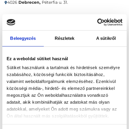
4026
Debrecen,
Péterfia u. 31.
Időpontfoglalás
Adatok
Vélemények
Beleegyezés
Részletek
A sütikről
Foglalj időpontot
Ez a weboldal sütiket használ
Radiológia
Hasi és kismedencei UH
Sütiket használunk a tartalmak és hirdetések személyre
szabásához, közösségi funkciók biztosításához,
valamint weboldalforgalmunk elemzéséhez. Ezenkívül
közösségi média-, hirdető- és elemező partnereinkkel
megosztjuk az Ön weboldalhasználatra vonatkozó
adatait, akik kombinálhatják az adatokat más olyan
Főoldal
Radiológus, Debrecen
adatokkal, amelyeket Ön adott meg számukra vagy az
VIP Ultrahang - Debrecen
Ön által használt más szolgáltatásokból gyűjtöttek.