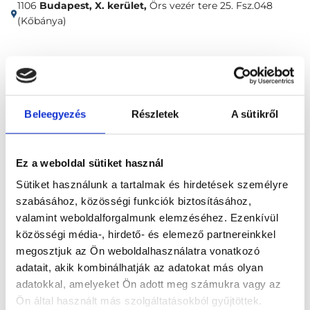
1106
Budapest, X. kerület,
Örs vezér tere 25. Fsz.048
(Kőbánya)
Időpontfoglalás
Adatok
Vélemények
Foglalj időpontot
Beleegyezés
Részletek
A sütikről
Proktológia
Proktológiai szakorvosi vizsgálat
Ez a weboldal sütiket használ
Sütiket használunk a tartalmak és hirdetések személyre
szabásához, közösségi funkciók biztosításához,
valamint weboldalforgalmunk elemzéséhez. Ezenkívül
közösségi média-, hirdető- és elemező partnereinkkel
megosztjuk az Ön weboldalhasználatra vonatkozó
Főoldal
Klinikák
adatait, akik kombinálhatják az adatokat más olyan
adatokkal, amelyeket Ön adott meg számukra vagy az
Allergológus, Budapest, X. kerület
Ön által használt más szolgáltatásokból gyűjtöttek.