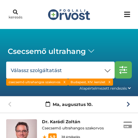
keresés
Csecsemő ultrahang
Válassz szolgáltatást
csecsemő ultrahangos szakorvos
Budapest, XIV. kerület
Ma,
augusztus 10.
Dr. Karádi Zoltán
Csecsemő ultrahangos szakorvos
4.9
38 értékelés