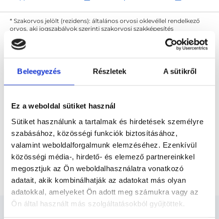
* Szakorvos jelölt (rezidens): általános orvosi oklevéllel rendelkező
orvos, aki jogszabályok szerinti szakorvosi szakképesítés
megszerzésére irányuló képzésben vesz részt. Ezen orvosok által
önállóan nem végezhető szakmai tevékenységért teljes
felelősséggel tartozik és azt közvetlenül felügyeli az egészségügyi
szolgáltató szakorvosa az első részvizsgáig, utána pedig a
szakorvosjelölt önállóan láthat el feladatokat. A foglaljorvost.hu
Beleegyezés
Részletek
A sütikről
felelősségét kizárja esetleges névazonosságért bármely szakorvos
és szakorvosjelölt esetén.
Ez a weboldal sütiket használ
Főoldal
Csecsemő ultrahangos szakorvos
Sütiket használunk a tartalmak és hirdetések személyre
szabásához, közösségi funkciók biztosításához,
Budapest, XIV. kerület
valamint weboldalforgalmunk elemzéséhez. Ezenkívül
közösségi média-, hirdető- és elemező partnereinkkel
Csecsemő ultrahangos szakorvos Budapest, XIV.
kerület
megosztjuk az Ön weboldalhasználatra vonatkozó
adatait, akik kombinálhatják az adatokat más olyan
adatokkal, amelyeket Ön adott meg számukra vagy az
Ön által használt más szolgáltatásokból gyűjtöttek.