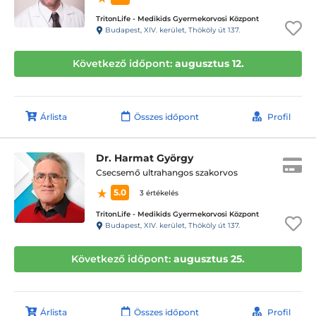
TritonLife - Medikids Gyermekorvosi Központ
Budapest, XIV. kerület, Thököly út 137.
Következő időpont:
augusztus 12.
Árlista
Összes időpont
Profil
Dr. Harmat György
Csecsemő ultrahangos szakorvos
5.0
3 értékelés
TritonLife - Medikids Gyermekorvosi Központ
Budapest, XIV. kerület, Thököly út 137.
Következő időpont:
augusztus 25.
Árlista
Összes időpont
Profil