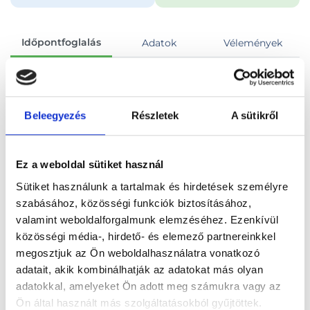
Időpontfoglalás
Adatok
Vélemények
Foglalj időpontot
Beleegyezés
Részletek
A sütikről
Összes szakterület
Has és kismedence natív MR vizsgálata
Ez a weboldal sütiket használ
Sütiket használunk a tartalmak és hirdetések személyre
szabásához, közösségi funkciók biztosításához,
valamint weboldalforgalmunk elemzéséhez. Ezenkívül
Főoldal
Orvosok
Diagnoszta
közösségi média-, hirdető- és elemező partnereinkkel
megosztjuk az Ön weboldalhasználatra vonatkozó
Diagnoszta, Budapest, XII. kerület
adatait, akik kombinálhatják az adatokat más olyan
adatokkal, amelyeket Ön adott meg számukra vagy az
Wáberer - MR vizsgálatok
Ön által használt más szolgáltatásokból gyűjtöttek.