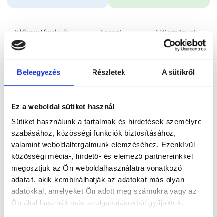
Időpontfoglalás
Adatok
Vélemények
Foglalj időpontot
Beleegyezés
Részletek
A sütikről
Összes szakterület
Alakformálás konzultáció dietetikai tanácsadással és testösszetétel méréssel
Ez a weboldal sütiket használ
Sütiket használunk a tartalmak és hirdetések személyre
szabásához, közösségi funkciók biztosításához,
valamint weboldalforgalmunk elemzéséhez. Ezenkívül
közösségi média-, hirdető- és elemező partnereinkkel
Főoldal
Orvosok
Dietetikus
megosztjuk az Ön weboldalhasználatra vonatkozó
adatait, akik kombinálhatják az adatokat más olyan
Dietetikus, Dunaújváros
Nagy Melinda
adatokkal, amelyeket Ön adott meg számukra vagy az
Ön által használt más szolgáltatásokból gyűjtöttek.