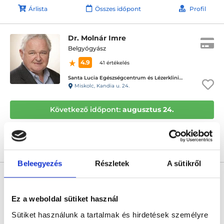
Árlista
Összes időpont
Profil
Dr. Molnár Imre
Belgyógyász
4.9
41 értékelés
Santa Lucia Egészségcentrum és Lézerklinika
Miskolc, Kandia u. 24.
Következő időpont:
augusztus 24.
Árlista
Összes időpont
Profil
Beleegyezés
Részletek
A sütikről
* Szakorvos jelölt (rezidens): általános orvosi oklevéllel rendelkező
orvos, aki jogszabályok szerinti szakorvosi szakképesítés
megszerzésére irányuló képzésben vesz részt. Ezen orvosok által
önállóan nem végezhető szakmai tevékenységért teljes
Ez a weboldal sütiket használ
felelősséggel tartozik és azt közvetlenül felügyeli az egészségügyi
szolgáltató szakorvosa az első részvizsgáig, utána pedig a
Sütiket használunk a tartalmak és hirdetések személyre
szakorvosjelölt önállóan láthat el feladatokat. A foglaljorvost.hu