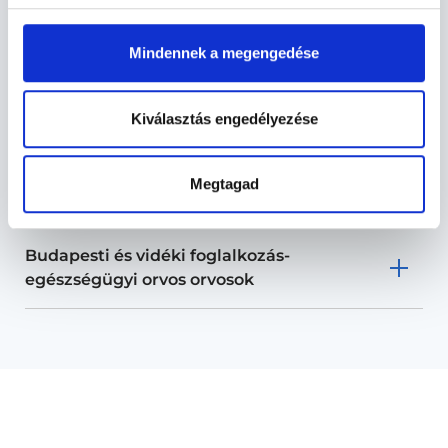
fegyverhasználat, az alanyok különböző csoportokba
sorolhatóak, ennek megfelelően a két vizsgálat tartalma
Mindennek a megengedése
eltérő.
Foglalkozás-egészségügy TERÜLETHEZ
Kiválasztás engedélyezése
KAPCSOLÓDÓ SZAKTERÜLETEK
Megtagad
Szolgáltatások
Budapesti és vidéki foglalkozás-
egészségügyi orvos orvosok