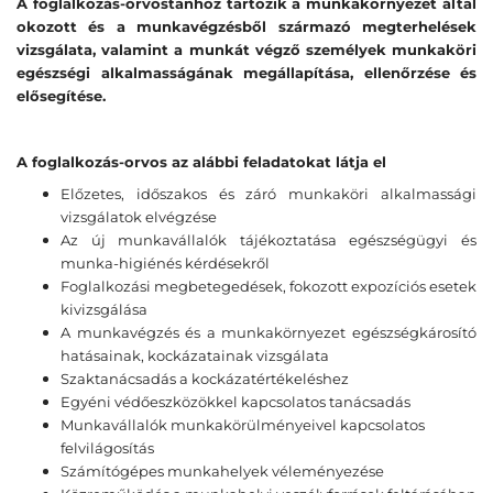
A foglalkozás-orvostanhoz tartozik a munkakörnyezet által
okozott és a munkavégzésből származó megterhelések
vizsgálata, valamint a munkát végző személyek munkaköri
egészségi alkalmasságának megállapítása, ellenőrzése és
elősegítése.
A foglalkozás-orvos az alábbi feladatokat látja el
Előzetes, időszakos és záró munkaköri alkalmassági
vizsgálatok elvégzése
Az új munkavállalók tájékoztatása egészségügyi és
munka-higiénés kérdésekről
Foglalkozási megbetegedések, fokozott expozíciós esetek
kivizsgálása
A munkavégzés és a munkakörnyezet egészségkárosító
hatásainak, kockázatainak vizsgálata
Szaktanácsadás a kockázatértékeléshez
Egyéni védőeszközökkel kapcsolatos tanácsadás
Munkavállalók munkakörülményeivel kapcsolatos
felvilágosítás
Számítógépes munkahelyek véleményezése