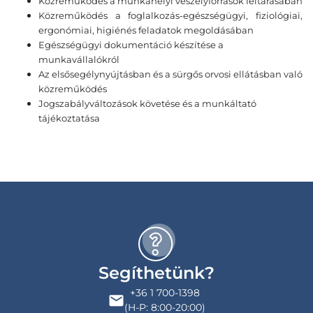
Közreműködés a munkahelyi veszélyforrások feltárásában
Közreműködés a foglalkozás-egészségügyi, fiziológiai,
ergonómiai, higiénés feladatok megoldásában
Egészségügyi dokumentáció készítése a
munkavállalókról
Az elsősegélynyújtásban és a sürgős orvosi ellátásban való
közreműködés
Jogszabályváltozások követése és a munkáltató
tájékoztatása
Segíthetünk?
+36 1 700-1398
(H-P: 8:00-20:00)