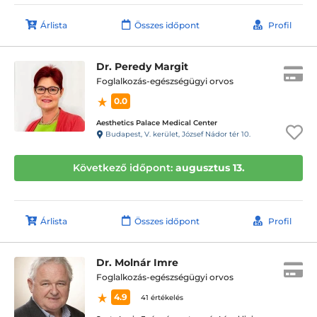
Árlista
Összes időpont
Profil
Dr. Peredy Margit
Foglalkozás-egészségügyi orvos
0.0
Aesthetics Palace Medical Center
Budapest, V. kerület, József Nádor tér 10.
Következő időpont:
augusztus 13.
Árlista
Összes időpont
Profil
Dr. Molnár Imre
Foglalkozás-egészségügyi orvos
4.9
41 értékelés