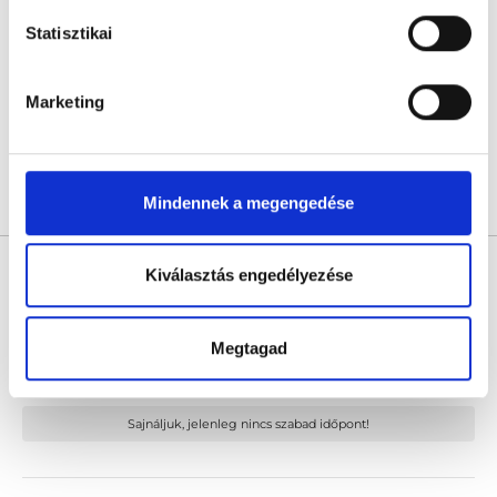
4.6
5 értékelés
Statisztikai
Királyerdei Klinika
Budapest, XXI. kerület, Szent István út 248-250.
Marketing
Következő időpont:
augusztus 31.
Mindennek a megengedése
Árlista
Összes időpont
Profil
Dr. Peer Gabriella
Kiválasztás engedélyezése
Foglalkozás-egészségügyi orvos
0.0
Megtagad
Platán Magánklinika
Zalaegerszeg, Platán sor 2
Sajnáljuk, jelenleg nincs szabad időpont!