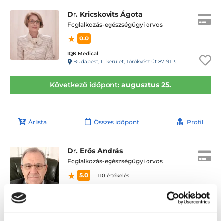
Dr. Kricskovits Ágota
Foglalkozás-egészségügyi orvos
0.0
IQB Medical
Budapest, II. kerület, Törökvész út 87-91 3. emelet 220 (Rózsadomb center a posta mellett)
Következő időpont:
augusztus 25.
Árlista
Összes időpont
Profil
Dr. Erős András
Foglalkozás-egészségügyi orvos
5.0
110 értékelés
Királyerdei Klinika
Budapest, XXI. kerület, Szent István út 248-250.