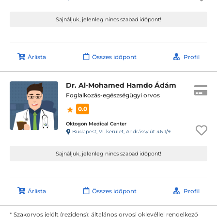
Sajnáljuk, jelenleg nincs szabad időpont!
Árlista
Összes időpont
Profil
Dr. Al-Mohamed Hamdo Ádám
Foglalkozás-egészségügyi orvos
0.0
Oktogon Medical Center
Budapest, VI. kerület, Andrássy út 46 1/9
Sajnáljuk, jelenleg nincs szabad időpont!
Árlista
Összes időpont
Profil
* Szakorvos jelölt (rezidens): általános orvosi oklevéllel rendelkező