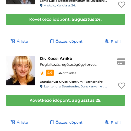
Santa Lucia Egészségcentrum és Lézerklinika
Miskolc, Kandia u. 24.
Következő időpont:
augusztus 24.
Árlista
Összes időpont
Profil
Dr. Kocsi Anikó
Foglalkozás-egészségügyi orvos
4.9
36 értékelés
Dunakanyar Orvosi Centrum - Szentendre
Szentendre, Szentendre, Dunakanyar krt. 30/A
Következő időpont:
augusztus 25.
Árlista
Összes időpont
Profil