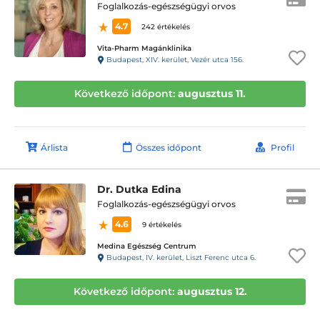
Foglalkozás-egészségügyi orvos
4.7
242 értékelés
Vita-Pharm Magánklinika
Budapest, XIV. kerület, Vezér utca 156.
Következő időpont:
augusztus 11.
Árlista
Összes időpont
Profil
Dr. Dutka Edina
Foglalkozás-egészségügyi orvos
4.6
9 értékelés
Medina Egészség Centrum
Budapest, IV. kerület, Liszt Ferenc utca 6.
Következő időpont:
augusztus 12.