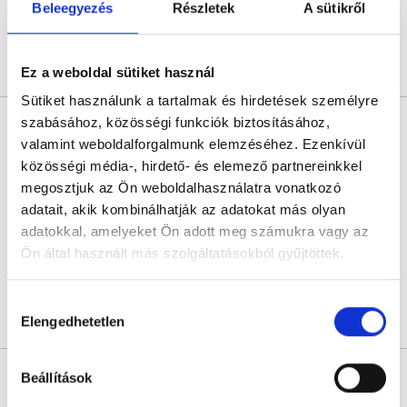
Következő időpont:
augusztus 26.
Beleegyezés
Részletek
A sütikről
Árlista
Összes időpont
Profil
Ez a weboldal sütiket használ
Sütiket használunk a tartalmak és hirdetések személyre
Dr. Somoskői Péter
szabásához, közösségi funkciók biztosításához,
Foglalkozás-egészségügyi orvos
valamint weboldalforgalmunk elemzéséhez. Ezenkívül
közösségi média-, hirdető- és elemező partnereinkkel
5.0
1 értékelés
megosztjuk az Ön weboldalhasználatra vonatkozó
Medalpin Medical Center Budapest
adatait, akik kombinálhatják az adatokat más olyan
Budapest, X. kerület, Szállás utca 24
adatokkal, amelyeket Ön adott meg számukra vagy az
Következő időpont:
augusztus 27.
Ön által használt más szolgáltatásokból gyűjtöttek.
Cookie
Hozzájárulás
szabályzat:
https://foglaljorvost.hu/info/foglaljorvost-
Elengedhetetlen
Árlista
Összes időpont
Profil
kiválasztása
hu-cookie-szabalyzat/
Dr. Bellovicz Sándor
Beállítások
Foglalkozás-egészségügyi orvos