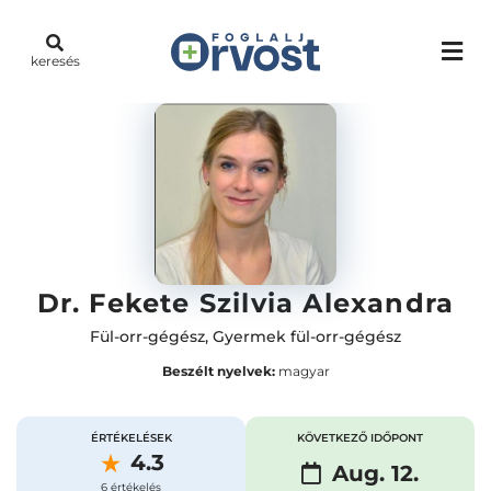
keresés
Dr. Fekete Szilvia Alexandra
Fül-orr-gégész
,
Gyermek fül-orr-gégész
Beszélt nyelvek:
magyar
ÉRTÉKELÉSEK
KÖVETKEZŐ IDŐPONT
4.3
Aug. 12.
6 értékelés