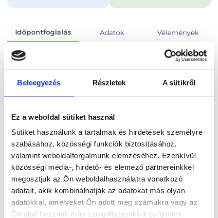
Időpontfoglalás
Adatok
Vélemények
Foglalj időpontot
Beleegyezés
Részletek
A sütikről
Összes szakterület
Nyelvfék felszabadítás
Ez a weboldal sütiket használ
Sütiket használunk a tartalmak és hirdetések személyre
szabásához, közösségi funkciók biztosításához,
valamint weboldalforgalmunk elemzéséhez. Ezenkívül
Főoldal
Orvosok
Fül-orr-gégész
közösségi média-, hirdető- és elemező partnereinkkel
megosztjuk az Ön weboldalhasználatra vonatkozó
Fül-orr-gégész, Budapest, XVI. kerület
adatait, akik kombinálhatják az adatokat más olyan
adatokkal, amelyeket Ön adott meg számukra vagy az
Dr. Fekete Szilvia Alexandra
Ön által használt más szolgáltatásokból gyűjtöttek.