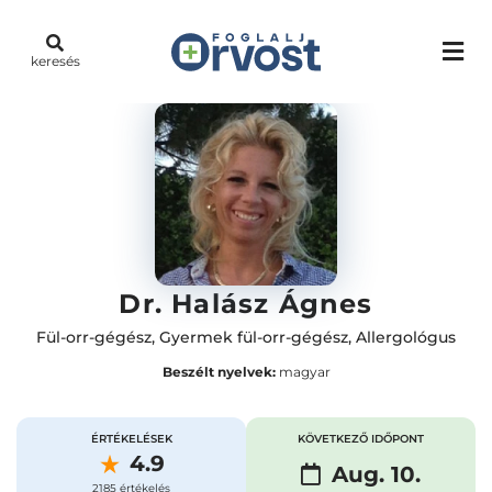
keresés
Dr. Halász Ágnes
Fül-orr-gégész
,
Gyermek fül-orr-gégész
,
Allergológus
Beszélt nyelvek:
magyar
ÉRTÉKELÉSEK
KÖVETKEZŐ IDŐPONT
4.9
Aug. 10.
2185 értékelés