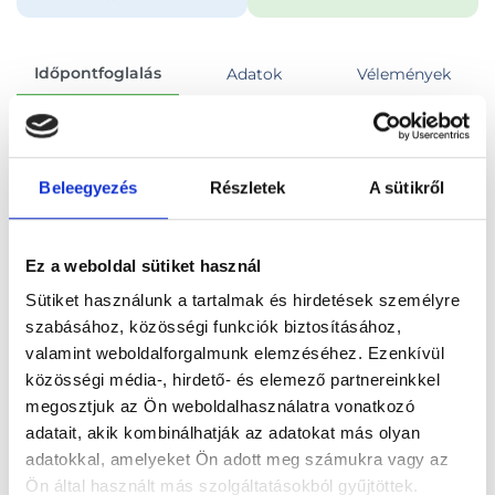
Időpontfoglalás
Adatok
Vélemények
Foglalj időpontot
Beleegyezés
Részletek
A sütikről
Összes szakterület
Hétvégi (szombat) konzultáció
Ez a weboldal sütiket használ
Sütiket használunk a tartalmak és hirdetések személyre
szabásához, közösségi funkciók biztosításához,
valamint weboldalforgalmunk elemzéséhez. Ezenkívül
Főoldal
Orvosok
Fül-orr-gégész
közösségi média-, hirdető- és elemező partnereinkkel
megosztjuk az Ön weboldalhasználatra vonatkozó
Fül-orr-gégész, Budapest, XVII. kerület
adatait, akik kombinálhatják az adatokat más olyan
adatokkal, amelyeket Ön adott meg számukra vagy az
Dr. Halász Ágnes
Ön által használt más szolgáltatásokból gyűjtöttek.